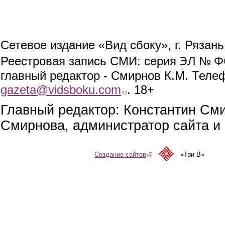
Сетевое издание «Вид сбоку», г. Рязан
ЭЛ № ФС
Реестровая запись СМИ: серия
главный редактор - Смирнов К.М. Телефо
gazeta@vidsboku.com
(link sends e-mail)
. 18+
Главный редактор: Константин См
Смирнова, администратор сайта и 
Создание сайтов
(link is external)
«Три-В»