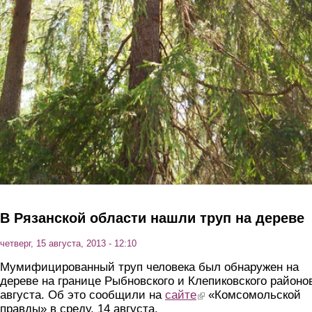
В Рязанской области нашли труп на дереве
четверг, 15 августа, 2013 - 12:10
Мумифицированный труп человека был обнаружен на
дереве на границе Рыбновского и Клепиковского районо
августа. Об это сообщили на
сайте
(link is external)
«Комсомольской
правды» в среду, 14 августа.