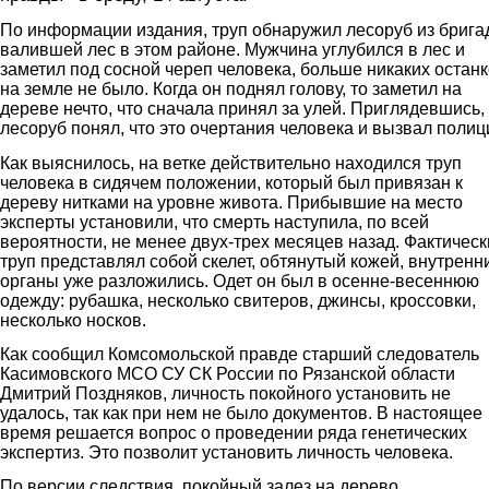
По информации издания, труп обнаружил лесоруб из брига
валившей лес в этом районе. Мужчина углубился в лес и
заметил под сосной череп человека, больше никаких остан
на земле не было. Когда он поднял голову, то заметил на
дереве нечто, что сначала принял за улей. Приглядевшись,
лесоруб понял, что это очертания человека и вызвал полиц
Как выяснилось, на ветке действительно находился труп
человека в сидячем положении, который был привязан к
дереву нитками на уровне живота. Прибывшие на место
эксперты установили, что смерть наступила, по всей
вероятности, не менее двух-трех месяцев назад. Фактическ
труп представлял собой скелет, обтянутый кожей, внутренн
органы уже разложились. Одет он был в осенне-весеннюю
одежду: рубашка, несколько свитеров, джинсы, кроссовки,
несколько носков.
Как сообщил Комсомольской правде старший следователь
Касимовского МСО СУ СК России по Рязанской области
Дмитрий Поздняков, личность покойного установить не
удалось, так как при нем не было документов. В настоящее
время решается вопрос о проведении ряда генетических
экспертиз. Это позволит установить личность человека.
По версии следствия, покойный залез на дерево