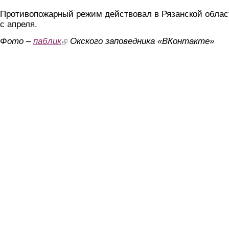
Противопожарный режим действовал в Рязанской облас
с апреля.
Фото –
паблик
(link is external)
Окского заповедника «ВКонтакте»