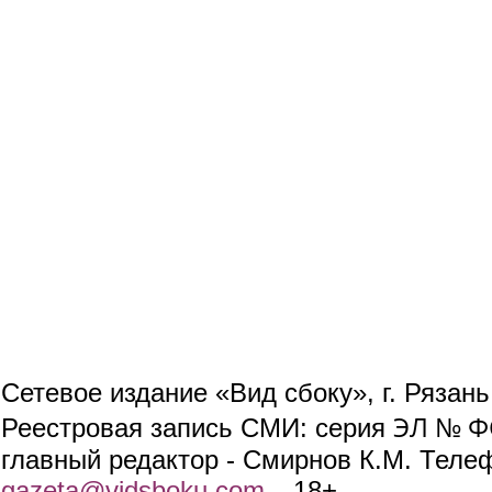
Сетевое издание «Вид сбоку», г. Рязан
ЭЛ № ФС
Реестровая запись СМИ: серия
главный редактор - Смирнов К.М. Телефо
gazeta@vidsboku.com
(link sends e-mail)
. 18+