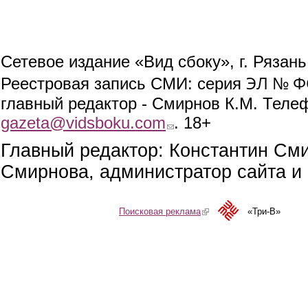
Сетевое издание «Вид сбоку», г. Рязан
ЭЛ № ФС
Реестровая запись СМИ: серия
главный редактор - Смирнов К.М. Телефо
gazeta@vidsboku.com
(link sends e-mail)
. 18+
Главный редактор: Константин См
Смирнова, администратор сайта и 
Поисковая реклама
(link is external)
«Три-В»