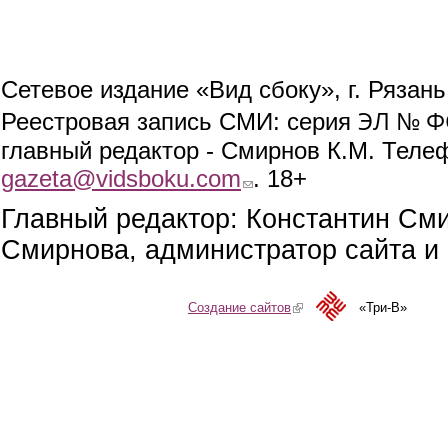
Сетевое издание «Вид сбоку», г. Рязан
ЭЛ № ФС
Реестровая запись СМИ: серия
главный редактор - Смирнов К.М. Телефо
gazeta@vidsboku.com
(link sends e-mail)
. 18+
Главный редактор: Константин См
Смирнова, администратор сайта и 
Создание сайтов
(link is external)
«Три-В»