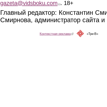
gazeta@vidsboku.com
(link sends e-mail)
. 18+
Главный редактор: Константин См
Смирнова, администратор сайта и 
Контекстная реклама
(link is external)
«Три-В»