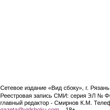
Сетевое издание «Вид сбоку», г. Рязан
ЭЛ № ФС
Реестровая запись СМИ: серия
главный редактор - Смирнов К.М. Телефо
gazeta@vidsboku.com
(link sends e-mail)
. 18+