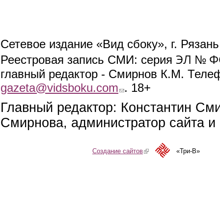
Сетевое издание «Вид сбоку», г. Рязан
ЭЛ № ФС
Реестровая запись СМИ: серия
главный редактор - Смирнов К.М. Телефо
gazeta@vidsboku.com
(link sends e-mail)
. 18+
Главный редактор: Константин См
Смирнова, администратор сайта и 
Создание сайтов
(link is external)
«Три-В»