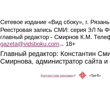
Сетевое издание «Вид сбоку», г. Рязан
ЭЛ № ФС
Реестровая запись СМИ: серия
главный редактор - Смирнов К.М. Телефо
gazeta@vidsboku.com
(link sends e-mail)
. 18+
Главный редактор: Константин См
Смирнова, администратор сайта и 
Контекстная реклама
(link is external)
«Три-В»