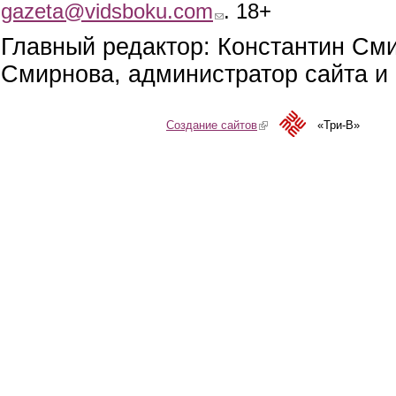
gazeta@vidsboku.com
(link sends e-mail)
. 18+
Главный редактор: Константин См
Смирнова, администратор сайта и 
Создание сайтов
(link is external)
«Три-В»