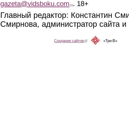
gazeta@vidsboku.com
(link sends e-mail)
. 18+
Главный редактор: Константин См
Смирнова, администратор сайта и 
Создание сайтов
(link is external)
«Три-В»