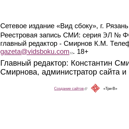
Сетевое издание «Вид сбоку», г. Рязан
ЭЛ № ФС
Реестровая запись СМИ: серия
главный редактор - Смирнов К.М. Телефо
gazeta@vidsboku.com
(link sends e-mail)
. 18+
Главный редактор: Константин См
Смирнова, администратор сайта и 
Создание сайтов
(link is external)
«Три-В»