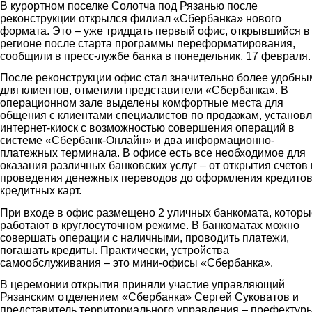
В курортном поселке Солотча под Рязанью после
реконструкции открылся филиал «Сбербанка» нового
формата. Это – уже тридцать первый офис, открывшийся в
регионе после старта программы переформатирования,
сообщили в пресс-лужбе банка в понедельник, 17 февраля.
После реконструкции офис стал значительно более удобны
для клиентов, отметили представители «Сбербанка». В
операционном зале выделены комфортные места для
общения с клиентами специалистов по продажам, установ
интернет-киоск с возможностью совершения операций в
системе «Сбербанк-Онлайн» и два информационно-
платежных терминала. В офисе есть все необходимое для
оказания различных банковских услуг – от открытия счетов 
проведения денежных переводов до оформления кредитов
кредитных карт.
При входе в офис размещено 2 уличных банкомата, которы
работают в круглосуточном режиме. В банкоматах можно
совершать операции с наличными, проводить платежи,
погашать кредиты. Практически, устройства
самообслуживания – это мини-офисы «Сбербанка».
В церемонии открытия приняли участие управляющий
Рязанским отделением «Сбербанка» Сергей Суковатов и
представитель территориального управления – префектур