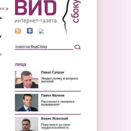
тьи
ть
у
.
лица
Павел Супрун
Увидел логику в вопросе
жителей
Павел Малков
Рассказал о «вопросе
выживания»
Борис Ясинский
Поручился за свою
трудоспособность