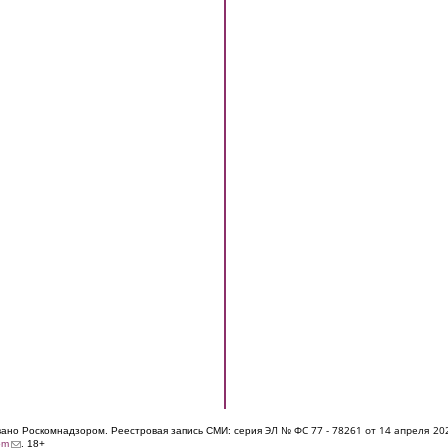
ЭЛ № ФС 77 - 7826
1 от 14 апреля 20
овано Роскомнадзором. Реестровая запись СМИ: серия
(link sends e-mail)
om
. 18+