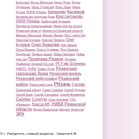
Кочетков
Игорь Морозов
Игорь
Игорь Путин
Трубицын
Игорь Туровский
Игорь Яшин
Ирина
Касимов
Канищево
КПРФ Рязань
Кусова
Константиново
Касимовская городская Дума
ЛДПР Рязань
Лыбедский бульвар
Людмила Кибальникова
Министерство печати
Рязанской области
Минлесхоз Рязанской области
Михаил Малахов
Михаил Пронин
Мост через Оку
Олег
Николай Булаев
Николай Пилюгин
Олег Ковалев
Булеков
Олег Шишов
Ольга Чуляева
Ольга Мишина
Петр Пыленок
Подбелка
Поджоги машин
Пойма Павловки
Пойма
Политика Рязани
Поляны
трех рек
РГУ им. Есенина
Праймериз «Единой России»
Рязанская
РМПТС
РНПК
Роман Путин
городская Дума
Рязанский кремль
Рязанский
Рязанский нефтезавод
Рязань
район
Сасово
Рязанский цирк
Северный обход
Семен Сазонов
Сергей Дудукин
Сергей Ежов
Сергей Сальников
Сергей Филимонов
Скопин
Солотча
Спас-Клепики
ТРЦ
УМВД Рязанской
Трасса М5
«Премьер»
области
Шаукат Ахметов
Федор Провоторов
ЭРА
20 г.
Учредитель, главный редактор - Смирнов К.М.