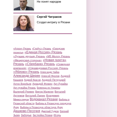
Не понят народом
Сергей Чиграков
Создал интригу в Рязани
«Атрон» Рязань
«Глобус» Рязань
«Городские
«Единая Россия» Рязань
проекты»
«Лучшие друзья» Рязань
«М5 Молл» Рязань
«Новая газета»
«Мещерская сторона»
Рязань
«Сбербанк» Рязань
«Северная
компания»
«Справедливая Россия» Рязань
«Яблоко» Рязань
Александр Чайка
Александр Шерин
Андрей
Алексей Фролов
Кашаев
Андрей Петруцкий
Андрей Красов
Аркадий Фомин
Антон Воробьев
Арт-Лужайка
Арт-лужайка Рязань
Беженцы из Украины
Валерий Рюмин
Виталий
Виктор Малюгин
Артемов
Виталий Ларин
Владимир
Водоканал Рязани
Мимоглядов
Выборы в
Рязанской области
Выборы в Рязанскую городскую
Думу
Выборы в Рязанскую областную Думу
Дашково-Песочня
Дмитрий Гудков
Евгений
Заборье
Игорь
Зызин
Застройка Рязани