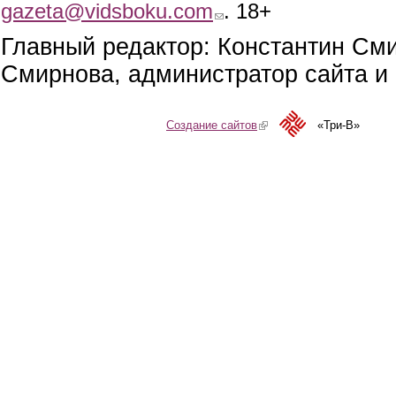
gazeta@vidsboku.com
(link sends e-mail)
. 18+
Главный редактор: Константин См
Смирнова, администратор сайта и 
Создание сайтов
(link is external)
«Три-В»