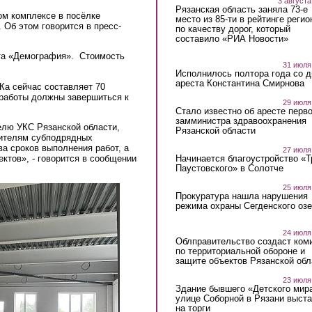
3 августа
Рязанская область заняла 73-е
м комплексе в посёлке
место из 85-ти в рейтинге регио
Об этом говорится в пресс-
по качеству дорог, который
составило «РИА Новости»
кта «Демография». Стоимость
31 июля
Исполнилось полтора года со д
ареста Константина Смирнова
Ка сейчас составляет 70
, работы должны завершиться к
29 июля
Стало известно об аресте перво
замминистра здравоохранения
елю УКС Рязанской области,
Рязанской области
вителям субподрядных
ва сроков выполнения работ, а
27 июля
ктов», - говорится в сообщении
Начинается благоустройство «
Паустовского» в Солотче
25 июля
Прокуратура нашла нарушения
режима охраны Сегденского озе
24 июля
Облправительство создаст ком
по территориальной обороне и
защите объектов Рязанской обл
23 июля
Здание бывшего «Детского мир
улице Соборной в Рязани выст
на торги