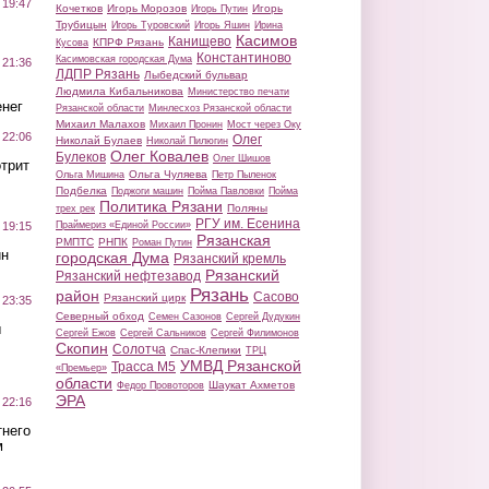
 19:47
Кочетков
Игорь Морозов
Игорь
Игорь Путин
Трубицын
Игорь Туровский
Игорь Яшин
Ирина
Касимов
Канищево
КПРФ Рязань
Кусова
Константиново
Касимовская городская Дума
 21:36
ЛДПР Рязань
Лыбедский бульвар
Людмила Кибальникова
Министерство печати
нег
Рязанской области
Минлесхоз Рязанской области
Михаил Малахов
Михаил Пронин
Мост через Оку
 22:06
Олег
Николай Булаев
Николай Пилюгин
Олег Ковалев
Булеков
Олег Шишов
трит
Ольга Чуляева
Ольга Мишина
Петр Пыленок
Подбелка
Поджоги машин
Пойма Павловки
Пойма
Политика Рязани
Поляны
трех рек
РГУ им. Есенина
Праймериз «Единой России»
 19:15
Рязанская
РМПТС
РНПК
Роман Путин
ин
городская Дума
Рязанский кремль
Рязанский
Рязанский нефтезавод
Рязань
район
Сасово
Рязанский цирк
 23:35
Северный обход
Семен Сазонов
Сергей Дудукин
ы
Сергей Ежов
Сергей Сальников
Сергей Филимонов
Скопин
Солотча
Спас-Клепики
ТРЦ
УМВД Рязанской
Трасса М5
«Премьер»
области
Шаукат Ахметов
Федор Провоторов
ЭРА
 22:16
тнего
м