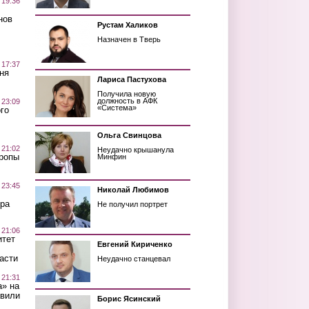
 19:36
нов
Рустам Халиков
Назначен в Тверь
 17:37
ня
Лариса Пастухова
Получила новую
должность в АФК
 23:09
«Система»
го
Ольга Свинцова
 21:02
Неудачно крышанула
Тропы
Минфин
 23:45
Николай Любимов
ра
Не получил портрет
 21:06
итет
Евгений Кириченко
асти
Неудачно станцевал
 21:31
а» на
авили
Борис Ясинский