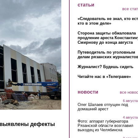
статьи
все ста
«Следователь не знал, кто ес
кто в этом деле»
Сторона защиты обжаловала
продление ареста Константин
Смирнову до конца августа
Путеводитель по уголовным
делам рязанских журналистов
Журналист? Будешь сидеть
Читайте нас в «Телеграме»
новости
все ново
6 августа
Олег Шалаев отпущен под
домашний арест
4 августа
Фото: аппарат губернатора
 выявлены дефекты
Рязанской области возглавил
выходец из Челябинска