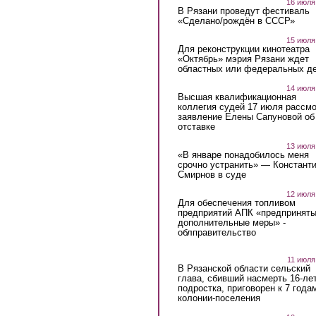
16 июля
В Рязани проведут фестиваль
«Сделано/рождён в СССР»
15 июля
Для реконструкции кинотеатра
«Октябрь» мэрия Рязани ждет
областных или федеральных де
14 июля
Высшая квалификационная
коллегия судей 17 июля рассмо
заявление Елены Сапуновой об
отставке
13 июля
«В январе понадобилось меня
срочно устранить» — Констант
Смирнов в суде
12 июля
Для обеспечения топливом
предприятий АПК «предпринят
дополнительные меры» -
облправительство
11 июля
В Рязанской области сельский
глава, сбивший насмерть 16-ле
подростка, приговорен к 7 года
колонии-поселения