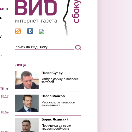
тьи
ть
у
.
лица
Павел Супрун
Увидел логику в вопросе
жителей
сти
Павел Малков
 18:17
Рассказал о «вопросе
выживания»
 18:59
Борис Ясинский
Поручился за свою
трудоспособность