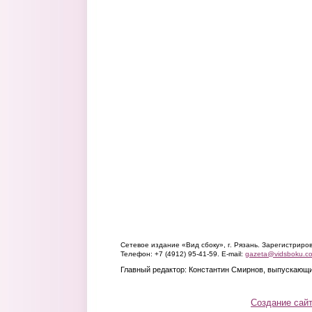
Сетевое издание «Вид сбоку», г. Рязань. Зарегистрир
Телефон: +7 (4912) 95-41-59. E-mail:
gazeta@vidsboku.c
Главный редактор: Константин Смирнов, выпускающи
Создание сай