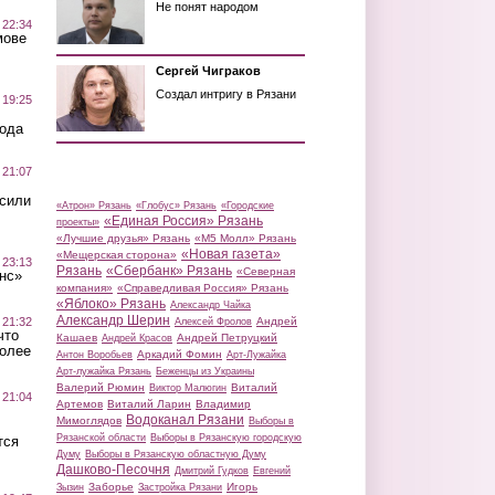
Не понят народом
 22:34
мове
Сергей Чиграков
Создал интригу в Рязани
 19:25
вода
 21:07
осили
«Атрон» Рязань
«Глобус» Рязань
«Городские
«Единая Россия» Рязань
проекты»
«Лучшие друзья» Рязань
«М5 Молл» Рязань
«Новая газета»
«Мещерская сторона»
 23:13
Рязань
«Сбербанк» Рязань
«Северная
нс»
компания»
«Справедливая Россия» Рязань
«Яблоко» Рязань
Александр Чайка
Александр Шерин
 21:32
Андрей
Алексей Фролов
что
Кашаев
Андрей Петруцкий
Андрей Красов
более
Аркадий Фомин
Антон Воробьев
Арт-Лужайка
Арт-лужайка Рязань
Беженцы из Украины
Валерий Рюмин
Виталий
Виктор Малюгин
 21:04
Артемов
Виталий Ларин
Владимир
Водоканал Рязани
Мимоглядов
Выборы в
Рязанской области
Выборы в Рязанскую городскую
тся
Думу
Выборы в Рязанскую областную Думу
Дашково-Песочня
Дмитрий Гудков
Евгений
Заборье
Игорь
Зызин
Застройка Рязани