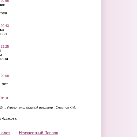
 20:55
ния
трен
 20:43
ке
оево
 23:25
ы
и
июня
 20:08
 лет
сти
20 г.
Учредитель, главный редактор - Смирнов К.М.
а Чудакова.
нала»
Неизвестный Павлов