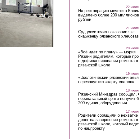
22 июля
На реставрацию мечети в Каси
выделено более 200 миллионов
рублей
21 июля
Суд ужесточил наказание экс-
снабженцу рязанского хлебоза
20 июля
«Всё идёт по плану» — мэрия
Рязани родителям, которые пр
о дофинансировании ремонта в
рязанской школе
19 июля
«Экологический рязанский алья
перезапустил «карту свалок»
18 июля
Рязанский Минздрав сообщил, 
перинатальный центр получит 
200 единиц оборудования
17 июля
Родители сообщили о нехватке
денег на завершение ремонта в
рязанской школе, который веде
по нацпроекту