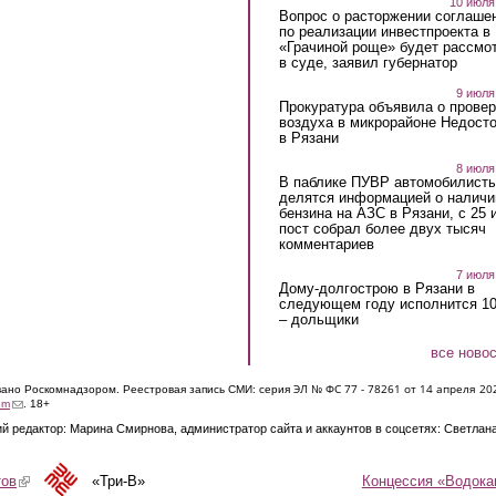
10 июля
Вопрос о расторжении соглаше
по реализации инвестпроекта в
«Грачиной роще» будет рассмо
в суде, заявил губернатор
9 июля
Прокуратура объявила о провер
воздуха в микрорайоне Недост
в Рязани
8 июля
В паблике ПУВР автомобилист
делятся информацией о наличи
бензина на АЗС в Рязани, с 25 
пост собрал более двух тысяч
комментариев
7 июля
Дому-долгострою в Рязани в
следующем году исполнится 10
– дольщики
все ново
ЭЛ № ФС 77 - 7826
1 от 14 апреля 20
овано Роскомнадзором. Реестровая запись СМИ: серия
(link sends e-mail)
om
. 18+
й редактор: Марина Смирнова, администратор сайта и аккаунтов в соцсетях: Светлан
Концессия «Водока
тов
(link is external)
«Три-В»