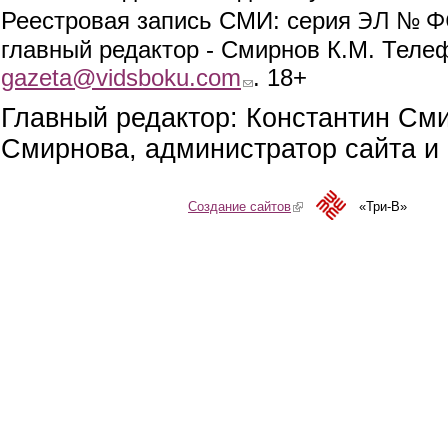
ЭЛ № ФС
Реестровая запись СМИ: серия
главный редактор - Смирнов К.М. Телефо
gazeta@vidsboku.com
(link sends e-mail)
. 18+
Главный редактор: Константин См
Смирнова, администратор сайта и 
Создание сайтов
(link is external)
«Три-В»