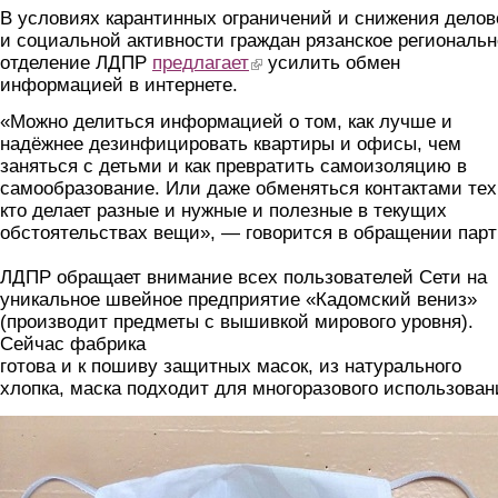
В условиях карантинных ограничений и снижения делов
и социальной активности граждан рязанское региональн
отделение ЛДПР
предлагает
(link is external)
усилить обмен
информацией в интернете.
«Можно делиться информацией о том, как лучше и
надёжнее дезинфицировать квартиры и офисы, чем
заняться с детьми и как превратить самоизоляцию в
самообразование. Или даже обменяться контактами тех
кто делает разные и нужные и полезные в текущих
обстоятельствах вещи», — говорится в обращении парт
ЛДПР обращает внимание всех пользователей Сети на
уникальное швейное предприятие «Кадомский вениз»
(производит предметы с вышивкой мирового уровня).
Сейчас фабрика
готова и к пошиву защитных масок, из натурального
хлопка, маска подходит для многоразового использован
maska2.jpg