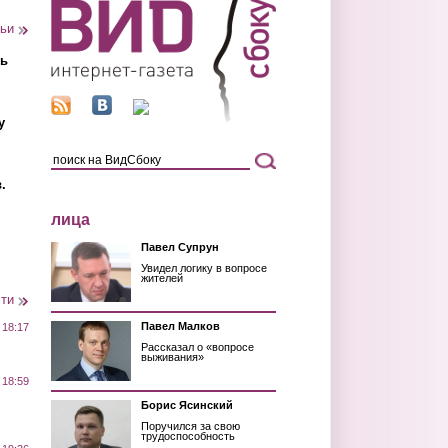
тьи
ть
у
.
лица
Павел Супрун
Увидел логику в вопросе
жителей
сти
Павел Малков
 18:17
Рассказал о «вопросе
выживания»
 18:59
Борис Ясинский
Поручился за свою
трудоспособность