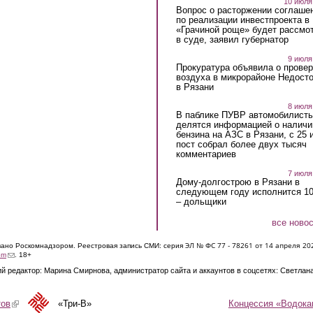
10 июля
Вопрос о расторжении соглаше
по реализации инвестпроекта в
«Грачиной роще» будет рассмо
в суде, заявил губернатор
9 июля
Прокуратура объявила о провер
воздуха в микрорайоне Недост
в Рязани
8 июля
В паблике ПУВР автомобилист
делятся информацией о наличи
бензина на АЗС в Рязани, с 25 
пост собрал более двух тысяч
комментариев
7 июля
Дому-долгострою в Рязани в
следующем году исполнится 10
– дольщики
все ново
ЭЛ № ФС 77 - 7826
1 от 14 апреля 20
овано Роскомнадзором. Реестровая запись СМИ: серия
(link sends e-mail)
om
. 18+
й редактор: Марина Смирнова, администратор сайта и аккаунтов в соцсетях: Светлан
Концессия «Водока
тов
(link is external)
«Три-В»