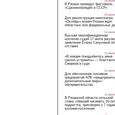
16 июля
В Рязани проведут фестиваль
«Сделано/рождён в СССР»
15 июля
Для реконструкции кинотеатра
«Октябрь» мэрия Рязани ждет
областных или федеральных де
14 июля
Высшая квалификационная
коллегия судей 17 июля рассмо
заявление Елены Сапуновой об
отставке
13 июля
«В январе понадобилось меня
срочно устранить» — Констант
Смирнов в суде
12 июля
Для обеспечения топливом
предприятий АПК «предпринят
дополнительные меры» -
облправительство
11 июля
В Рязанской области сельский
глава, сбивший насмерть 16-ле
подростка, приговорен к 7 года
колонии-поселения