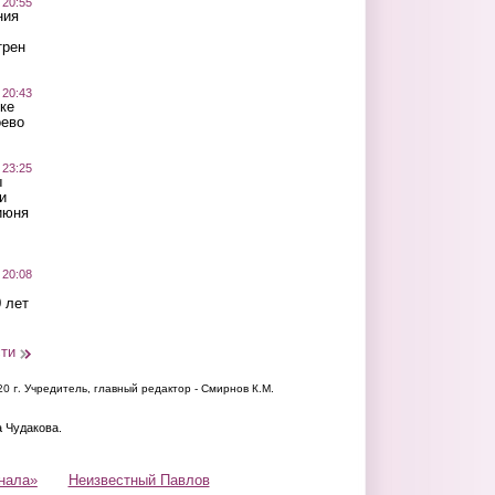
 20:55
ния
трен
 20:43
ке
оево
 23:25
ы
и
июня
 20:08
 лет
сти
20 г.
Учредитель, главный редактор - Смирнов К.М.
а Чудакова.
нала»
Неизвестный Павлов