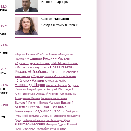
Не понят народом
 22:34
мове
Сергей Чиграков
Создал интригу в Рязани
 19:25
вода
 21:07
осили
«Атрон» Рязань
«Глобус» Рязань
«Городские
«Единая Россия» Рязань
проекты»
«Лучшие друзья» Рязань
«М5 Молл» Рязань
«Новая газета»
«Мещерская сторона»
 23:13
Рязань
«Сбербанк» Рязань
«Северная
нс»
компания»
«Справедливая Россия» Рязань
«Яблоко» Рязань
Александр Чайка
Александр Шерин
 21:32
Андрей
Алексей Фролов
что
Кашаев
Андрей Петруцкий
Андрей Красов
более
Аркадий Фомин
Антон Воробьев
Арт-Лужайка
Арт-лужайка Рязань
Беженцы из Украины
Валерий Рюмин
Виталий
Виктор Малюгин
 21:04
Артемов
Виталий Ларин
Владимир
Водоканал Рязани
Мимоглядов
Выборы в
Рязанской области
Выборы в Рязанскую городскую
тся
Думу
Выборы в Рязанскую областную Думу
Дашково-Песочня
Дмитрий Гудков
Евгений
Заборье
Игорь
Зызин
Застройка Рязани