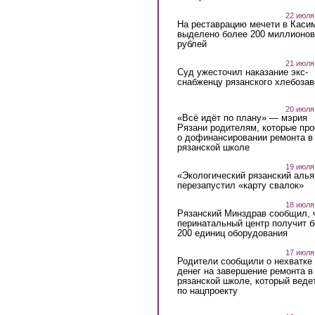
22 июля
На реставрацию мечети в Каси
выделено более 200 миллионов
рублей
21 июля
Суд ужесточил наказание экс-
снабженцу рязанского хлебоза
20 июля
«Всё идёт по плану» — мэрия
Рязани родителям, которые пр
о дофинансировании ремонта в
рязанской школе
19 июля
«Экологический рязанский алья
перезапустил «карту свалок»
18 июля
Рязанский Минздрав сообщил, 
перинатальный центр получит 
200 единиц оборудования
17 июля
Родители сообщили о нехватке
денег на завершение ремонта в
рязанской школе, который веде
по нацпроекту