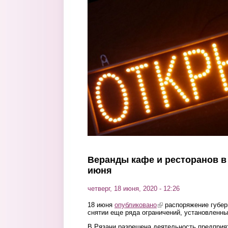
Перейти к основному содержанию
Веранды кафе и ресторанов в
июня
четверг, 18 июня, 2020 - 12:26
18 июня
опубликовано
(link is external)
распоряжение губер
снятии еще ряда ограничений, установленны
В Рязани разрешена деятельность предприя