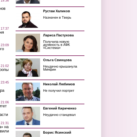
 19:36
нов
Рустам Халиков
Назначен в Тверь
 17:37
ня
Лариса Пастухова
Получила новую
должность в АФК
 23:09
«Система»
го
Ольга Свинцова
 21:02
Неудачно крышанула
Тропы
Минфин
 23:45
Николай Любимов
ра
Не получил портрет
 21:06
итет
Евгений Кириченко
асти
Неудачно станцевал
 21:31
а» на
авили
Борис Ясинский