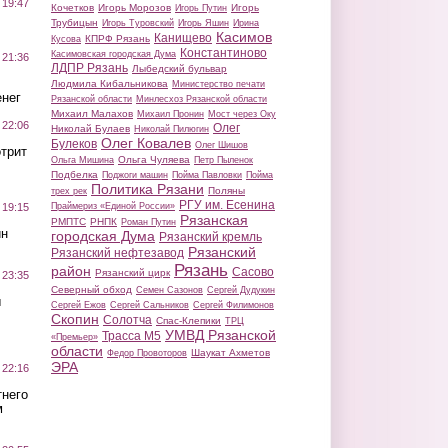
 19:47
Кочетков
Игорь Морозов
Игорь
Игорь Путин
Трубицын
Игорь Туровский
Игорь Яшин
Ирина
Касимов
Канищево
КПРФ Рязань
Кусова
Константиново
Касимовская городская Дума
 21:36
ЛДПР Рязань
Лыбедский бульвар
Людмила Кибальникова
Министерство печати
нег
Рязанской области
Минлесхоз Рязанской области
Михаил Малахов
Михаил Пронин
Мост через Оку
 22:06
Олег
Николай Булаев
Николай Пилюгин
Олег Ковалев
Булеков
Олег Шишов
трит
Ольга Чуляева
Ольга Мишина
Петр Пыленок
Подбелка
Поджоги машин
Пойма Павловки
Пойма
Политика Рязани
Поляны
трех рек
РГУ им. Есенина
Праймериз «Единой России»
 19:15
Рязанская
РМПТС
РНПК
Роман Путин
ин
городская Дума
Рязанский кремль
Рязанский
Рязанский нефтезавод
Рязань
район
Сасово
Рязанский цирк
 23:35
Северный обход
Семен Сазонов
Сергей Дудукин
ы
Сергей Ежов
Сергей Сальников
Сергей Филимонов
Скопин
Солотча
Спас-Клепики
ТРЦ
УМВД Рязанской
Трасса М5
«Премьер»
области
Шаукат Ахметов
Федор Провоторов
ЭРА
 22:16
тнего
м