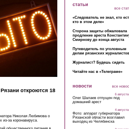
статьи
все ста
«Следователь не знал, кто ес
кто в этом деле»
Сторона защиты обжаловала
продление ареста Константин
Смирнову до конца августа
Путеводитель по уголовным
делам рязанских журналистов
Журналист? Будешь сидеть
Читайте нас в «Телеграме»
новости
все ново
 Рязани откроются 18
6 августа
Олег Шалаев отпущен под
домашний арест
4 августа
Фото: аппарат губернатора
натора Николая Любимова о
Рязанской области возглавил
х из-за коронавируса.
выходец из Челябинска
тий общественного питания в