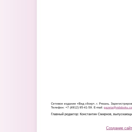
Сетевое издание «Вид сбоку», г. Рязань. Зарегистрир
Телефон: +7 (4912) 95-41-59. E-mail:
gazeta@vidsboku.c
Главный редактор: Константин Смирнов, выпускающи
Создание сай