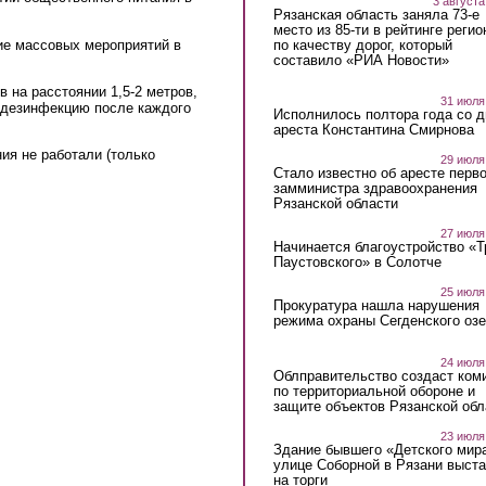
3 августа
Рязанская область заняла 73-е
место из 85-ти в рейтинге регио
по качеству дорог, который
ие массовых мероприятий в
составило «РИА Новости»
 на расстоянии 1,5-2 метров,
31 июля
 дезинфекцию после каждого
Исполнилось полтора года со д
ареста Константина Смирнова
ия не работали (только
29 июля
Стало известно об аресте перво
замминистра здравоохранения
Рязанской области
27 июля
Начинается благоустройство «
Паустовского» в Солотче
25 июля
Прокуратура нашла нарушения
режима охраны Сегденского озе
24 июля
Облправительство создаст ком
по территориальной обороне и
защите объектов Рязанской обл
23 июля
Здание бывшего «Детского мир
улице Соборной в Рязани выст
на торги