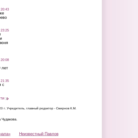
 20:43
ке
оево
 23:25
ы
и
июня
 20:08
 лет
 21:35
 с
сти
20 г.
Учредитель, главный редактор - Смирнов К.М.
а Чудакова.
нала»
Неизвестный Павлов