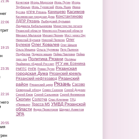
 21:36
Кочетков
Игорь Морозов
Игорь
Игорь Путин
Трубицын
Игорь Туровский
Игорь Яшин
Ирина
Касимов
Канищево
КПРФ Рязань
Кусова
нег
Константиново
Касимовская городская Дума
ЛДПР Рязань
Лыбедский бульвар
 22:06
Людмила Кибальникова
Министерство печати
трит
Рязанской области
Минлесхоз Рязанской области
Михаил Малахов
Михаил Пронин
Мост через Оку
Олег
Николай Булаев
Николай Пилюгин
Олег Ковалев
Булеков
Олег Шишов
 19:15
Ольга Чуляева
Ольга Мишина
Петр Пыленок
Подбелка
Поджоги машин
Пойма Павловки
Пойма
ин
Политика Рязани
Поляны
трех рек
РГУ им. Есенина
Праймериз «Единой России»
Рязанская
 23:35
РМПТС
РНПК
Роман Путин
городская Дума
Рязанский кремль
ы
Рязанский
Рязанский нефтезавод
Рязань
район
Сасово
Рязанский цирк
Северный обход
Семен Сазонов
Сергей Дудукин
 22:16
Сергей Ежов
Сергей Сальников
Сергей Филимонов
Скопин
Солотча
Спас-Клепики
ТРЦ
тнего
УМВД Рязанской
Трасса М5
«Премьер»
м
области
Шаукат Ахметов
Федор Провоторов
ЭРА
 20:55
ния
трен