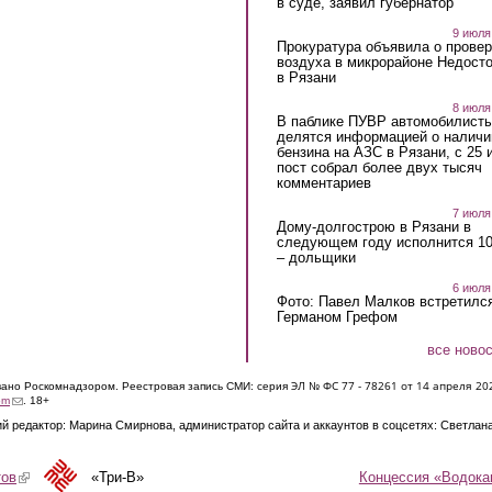
в суде, заявил губернатор
9 июля
Прокуратура объявила о провер
воздуха в микрорайоне Недост
в Рязани
8 июля
В паблике ПУВР автомобилист
делятся информацией о наличи
бензина на АЗС в Рязани, с 25 
пост собрал более двух тысяч
комментариев
7 июля
Дому-долгострою в Рязани в
следующем году исполнится 10
– дольщики
6 июля
Фото: Павел Малков встретился
Германом Грефом
все ново
ЭЛ № ФС 77 - 7826
1 от 14 апреля 20
овано Роскомнадзором. Реестровая запись СМИ: серия
(link sends e-mail)
om
. 18+
й редактор: Марина Смирнова, администратор сайта и аккаунтов в соцсетях: Светлан
Концессия «Водока
тов
(link is external)
«Три-В»