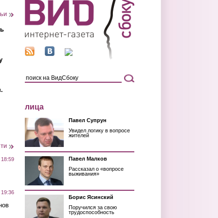
тьи
ть
у
.
лица
Павел Супрун
Увидел логику в вопросе
жителей
сти
Павел Малков
 18:59
Рассказал о «вопросе
выживания»
 19:36
Борис Ясинский
нов
Поручился за свою
трудоспособность