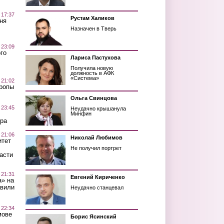
 17:37
Рустам Халиков
ня
Назначен в Тверь
 23:09
го
Лариса Пастухова
Получила новую
должность в АФК
«Система»
 21:02
Тропы
Ольга Свинцова
 23:45
Неудачно крышанула
Минфин
ра
 21:06
Николай Любимов
итет
Не получил портрет
асти
 21:31
Евгений Кириченко
а» на
авили
Неудачно станцевал
 22:34
мове
Борис Ясинский