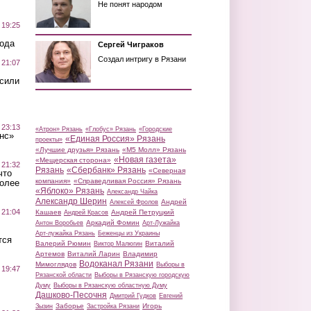
Не понят народом
 19:25
вода
Сергей Чиграков
Создал интригу в Рязани
 21:07
осили
 23:13
«Атрон» Рязань
«Глобус» Рязань
«Городские
нс»
«Единая Россия» Рязань
проекты»
«Лучшие друзья» Рязань
«М5 Молл» Рязань
«Новая газета»
«Мещерская сторона»
 21:32
Рязань
«Сбербанк» Рязань
«Северная
что
компания»
«Справедливая Россия» Рязань
более
«Яблоко» Рязань
Александр Чайка
Александр Шерин
Андрей
Алексей Фролов
 21:04
Кашаев
Андрей Петруцкий
Андрей Красов
Аркадий Фомин
Антон Воробьев
Арт-Лужайка
Арт-лужайка Рязань
Беженцы из Украины
тся
Валерий Рюмин
Виталий
Виктор Малюгин
Артемов
Виталий Ларин
Владимир
Водоканал Рязани
Мимоглядов
Выборы в
 19:47
Рязанской области
Выборы в Рязанскую городскую
Думу
Выборы в Рязанскую областную Думу
Дашково-Песочня
Дмитрий Гудков
Евгений
Заборье
Игорь
Зызин
Застройка Рязани