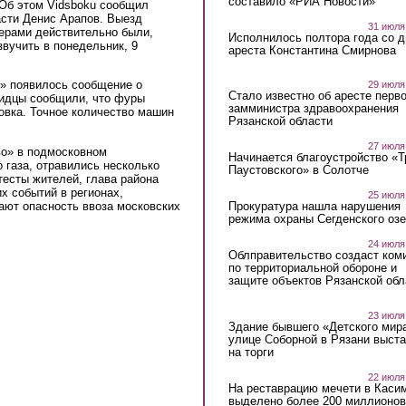
составило «РИА Новости»
Об этом Vidsboku сообщил
асти Денис Арапов. Выезд
31 июля
ерами действительно были,
Исполнилось полтора года со д
звучить в понедельник, 9
ареста Константина Смирнова
в» появилось сообщение о
29 июля
Стало известно об аресте перво
идцы сообщили, что фуры
замминистра здравоохранения
овка. Точное количество машин
Рязанской области
27 июля
во» в подмосковном
Начинается благоустройство «
 газа, отравились несколько
Паустовского» в Солотче
есты жителей, глава района
х событий в регионах,
25 июля
ают опасность ввоза московских
Прокуратура нашла нарушения
режима охраны Сегденского озе
24 июля
Облправительство создаст ком
по территориальной обороне и
защите объектов Рязанской обл
23 июля
Здание бывшего «Детского мир
улице Соборной в Рязани выст
на торги
22 июля
На реставрацию мечети в Каси
выделено более 200 миллионов