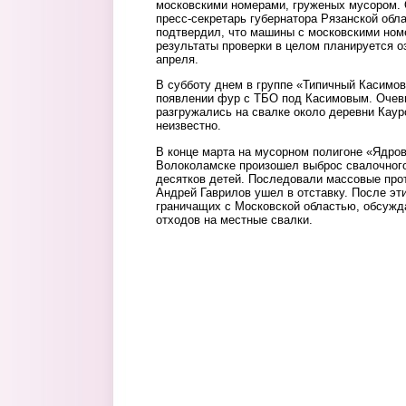
московскими номерами, груженых мусором. 
пресс-секретарь губернатора Рязанской обл
подтвердил, что машины с московскими ном
результаты проверки в целом планируется о
апреля.
В субботу днем в группе «Типичный Касимо
появлении фур с ТБО под Касимовым. Очев
разгружались на свалке около деревни Каур
неизвестно.
В конце марта на мусорном полигоне «Ядро
Волоколамске произошел выброс свалочного
десятков детей. Последовали массовые прот
Андрей Гаврилов ушел в отставку. После эти
граничащих с Московской областью, обсужд
отходов на местные свалки.