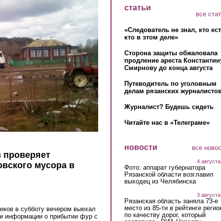
статьи
все ста
«Следователь не знал, кто ес
кто в этом деле»
Сторона защиты обжаловала
продление ареста Константин
Смирнову до конца августа
Путеводитель по уголовным
делам рязанских журналистов
Журналист? Будешь сидеть
Читайте нас в «Телеграме»
новости
все ново
в проверяет
4 августа
вского мусора в
Фото: аппарат губернатора
Рязанской области возглавил
выходец из Челябинска
3 августа
Рязанская область заняла 73-е
место из 85-ти в рейтинге регио
реков в субботу вечером выехал
по качеству дорог, который
ки информации о прибытии фур с