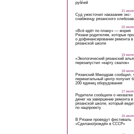
рублей
21 июля
Суд ужесточил наказание экс-
снабженцу рязанского хлебоза
20 июля
«Всё идёт по плану» — мэрия
Рязани родителям, которые пр
о дофинансировании ремонта в
рязанской школе
19 июля
«Экологический рязанский алья
перезапустил «карту свалок»
18 июля
Рязанский Минздрав сообщил, 
перинатальный центр получит 
200 единиц оборудования
17 июля
Родители сообщили о нехватке
денег на завершение ремонта в
рязанской школе, который веде
по нацпроекту
16 июля
В Рязани проведут фестиваль
«Сделано/рождён в СССР»