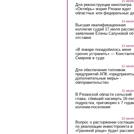
15 июля
Для реконструкции кинотеатра
«Октябрь» мэрия Рязани ждет
областных или федеральных де
14 июля
Высшая квалификационная
коллегия судей 17 июля рассмо
заявление Елены Сапуновой об
отставке
13 июля
«В январе понадобилось меня
срочно устранить» — Констант
Смирнов в суде
12 июля
Для обеспечения топливом
предприятий АПК «предпринят
дополнительные меры» -
облправительство
11 июля
В Рязанской области сельский
глава, сбивший насмерть 16-ле
подростка, приговорен к 7 года
колонии-поселения
10 июля
Вопрос о расторжении соглаше
по реализации инвестпроекта в
«Грачиной роще» будет рассмо