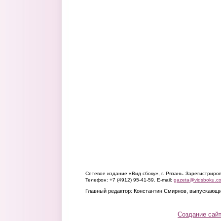
Сетевое издание «Вид сбоку», г. Рязань. Зарегистрир
Телефон: +7 (4912) 95-41-59. E-mail:
gazeta@vidsboku.c
Главный редактор: Константин Смирнов, выпускающи
Создание сай