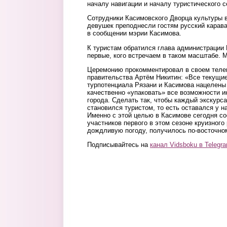
началу навигации и началу туристического с
Сотрудники Касимовского Дворца культуры в
девушек преподнесли гостям русский каравай
в сообщении мэрии Касимова.
К туристам обратился глава администрации
первые, кого встречаем в таком масштабе. 
Церемонию прокомментировал в своем теле
правительства Артём Никитин: «Все текущи
турпотенциала Рязани и Касимова нацелены 
качественно «упаковать» все возможности и
города. Сделать так, чтобы каждый экскурс
становился туристом, то есть оставался у н
Именно с этой целью в Касимове сегодня со
участников первого в этом сезоне круизного
дождливую погоду, получилось по-восточно
Подписывайтесь на
канал Vidsboku в Telegr