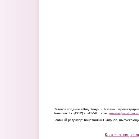
Сетевое издание «Вид сбоку», г. Рязань. Зарегистрир
Телефон: +7 (4912) 95-41-59. E-mail:
gazeta@vidsboku.c
Главный редактор: Константин Смирнов, выпускающи
Контекстная рекл