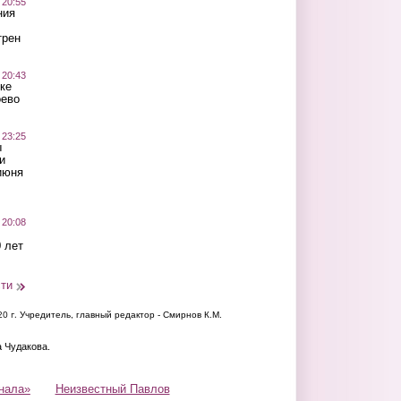
 20:55
ния
трен
 20:43
ке
оево
 23:25
ы
и
июня
 20:08
 лет
сти
20 г.
Учредитель, главный редактор - Смирнов К.М.
а Чудакова.
нала»
Неизвестный Павлов