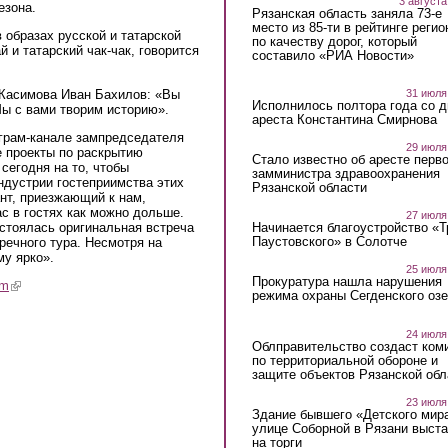
3 августа
езона.
Рязанская область заняла 73-е
место из 85-ти в рейтинге регио
 образах русской и татарской
по качеству дорог, который
 и татарский чак-чак, говорится
составило «РИА Новости»
 Касимова Иван Бахилов: «Вы
31 июля
Исполнилось полтора года со д
Мы с вами творим историю».
ареста Константина Смирнова
грам-канале зампредседателя
29 июля
е проекты по раскрытию
Стало известно об аресте перво
сегодня на то, чтобы
замминистра здравоохранения
ндустрии гостеприимства этих
Рязанской области
ант, приезжающий к нам,
ас в гостях как можно дольше.
27 июля
стоялась оригинальная встреча
Начинается благоустройство «
Паустовского» в Солотче
 речного тура. Несмотря на
му ярко».
25 июля
Прокуратура нашла нарушения
am
(link is external)
режима охраны Сегденского озе
24 июля
Облправительство создаст ком
по территориальной обороне и
защите объектов Рязанской обл
23 июля
Здание бывшего «Детского мир
улице Соборной в Рязани выст
на торги