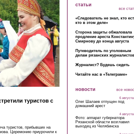
статьи
все ста
«Следователь не знал, кто ес
кто в этом деле»
Сторона защиты обжаловала
продление ареста Константин
Смирнову до конца августа
Путеводитель по уголовным
делам рязанских журналистов
Журналист? Будешь сидеть
Читайте нас в «Телеграме»
новости
все ново
6 августа
стретили туристов с
Олег Шалаев отпущен под
домашний арест
4 августа
Фото: аппарат губернатора
Рязанской области возглавил
выходец из Челябинска
еча туристов, прибывших на
мова. Церемонию приурочили к