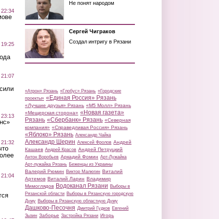
Не понят народом
 22:34
мове
Сергей Чиграков
Создал интригу в Рязани
 19:25
вода
 21:07
осили
«Атрон» Рязань
«Глобус» Рязань
«Городские
«Единая Россия» Рязань
проекты»
«Лучшие друзья» Рязань
«М5 Молл» Рязань
«Новая газета»
«Мещерская сторона»
 23:13
Рязань
«Сбербанк» Рязань
«Северная
нс»
компания»
«Справедливая Россия» Рязань
«Яблоко» Рязань
Александр Чайка
Александр Шерин
 21:32
Андрей
Алексей Фролов
что
Кашаев
Андрей Петруцкий
Андрей Красов
более
Аркадий Фомин
Антон Воробьев
Арт-Лужайка
Арт-лужайка Рязань
Беженцы из Украины
Валерий Рюмин
Виталий
Виктор Малюгин
 21:04
Артемов
Виталий Ларин
Владимир
Водоканал Рязани
Мимоглядов
Выборы в
Рязанской области
Выборы в Рязанскую городскую
тся
Думу
Выборы в Рязанскую областную Думу
Дашково-Песочня
Дмитрий Гудков
Евгений
Заборье
Игорь
Зызин
Застройка Рязани