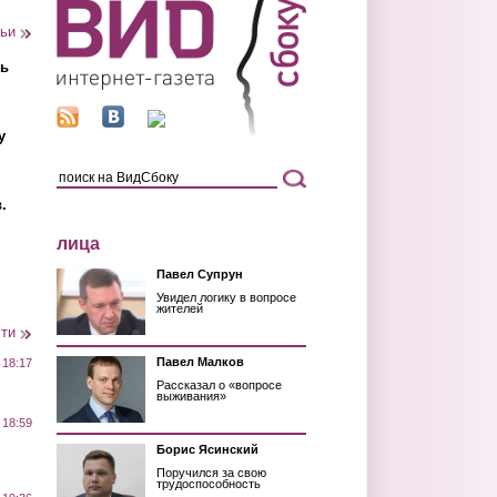
тьи
ть
у
.
лица
Павел Супрун
Увидел логику в вопросе
жителей
сти
Павел Малков
 18:17
Рассказал о «вопросе
выживания»
 18:59
Борис Ясинский
Поручился за свою
трудоспособность