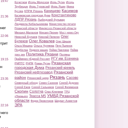
 19:47
Кочетков
Игорь Морозов
Игорь
Игорь Путин
Трубицын
Игорь Туровский
Игорь Яшин
Ирина
Касимов
Канищево
КПРФ Рязань
Кусова
Константиново
Касимовская городская Дума
 21:36
ЛДПР Рязань
Лыбедский бульвар
Людмила Кибальникова
Министерство печати
нег
Рязанской области
Минлесхоз Рязанской области
Михаил Малахов
Михаил Пронин
Мост через Оку
 22:06
Олег
Николай Булаев
Николай Пилюгин
Олег Ковалев
Булеков
Олег Шишов
трит
Ольга Чуляева
Ольга Мишина
Петр Пыленок
Подбелка
Поджоги машин
Пойма Павловки
Пойма
Политика Рязани
Поляны
трех рек
РГУ им. Есенина
Праймериз «Единой России»
 19:15
Рязанская
РМПТС
РНПК
Роман Путин
ин
городская Дума
Рязанский кремль
Рязанский
Рязанский нефтезавод
Рязань
район
Сасово
Рязанский цирк
 23:35
Северный обход
Семен Сазонов
Сергей Дудукин
ы
Сергей Ежов
Сергей Сальников
Сергей Филимонов
Скопин
Солотча
Спас-Клепики
ТРЦ
УМВД Рязанской
Трасса М5
«Премьер»
области
Шаукат Ахметов
Федор Провоторов
ЭРА
 22:16
тнего
м