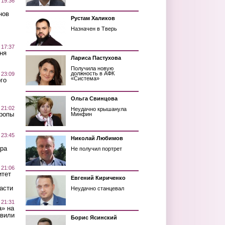
 19:36
нов
Рустам Халиков
Назначен в Тверь
 17:37
ня
Лариса Пастухова
Получила новую
должность в АФК
 23:09
«Система»
го
Ольга Свинцова
 21:02
Неудачно крышанула
Тропы
Минфин
 23:45
Николай Любимов
ра
Не получил портрет
 21:06
итет
Евгений Кириченко
асти
Неудачно станцевал
 21:31
а» на
авили
Борис Ясинский