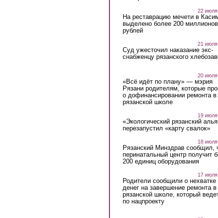
22 июля
На реставрацию мечети в Каси
выделено более 200 миллионов
рублей
21 июля
Суд ужесточил наказание экс-
снабженцу рязанского хлебоза
20 июля
«Всё идёт по плану» — мэрия
Рязани родителям, которые пр
о дофинансировании ремонта в
рязанской школе
19 июля
«Экологический рязанский алья
перезапустил «карту свалок»
18 июля
Рязанский Минздрав сообщил, 
перинатальный центр получит 
200 единиц оборудования
17 июля
Родители сообщили о нехватке
денег на завершение ремонта в
рязанской школе, который веде
по нацпроекту