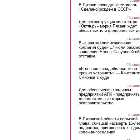
16 июля
В Рязани проведут фестиваль
«Сделано/рождён в СССР»
15 июля
Для реконструкции кинотеатра
«Октябрь» мэрия Рязани ждет
областных или федеральных де
14 июля
Высшая квалификационная
коллегия судей 17 июля рассмо
заявление Елены Сапуновой об
отставке
13 июля
«В январе понадобилось меня
срочно устранить» — Констант
Смирнов в суде
12 июля
Для обеспечения топливом
предприятий АПК «предпринят
дополнительные меры» -
облправительство
11 июля
В Рязанской области сельский
глава, сбивший насмерть 16-ле
подростка, приговорен к 7 года
колонии-поселения