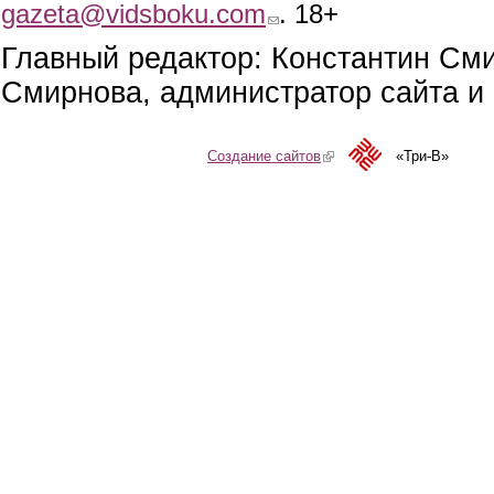
gazeta@vidsboku.com
(link sends e-mail)
. 18+
Главный редактор: Константин См
Смирнова, администратор сайта и 
Создание сайтов
(link is external)
«Три-В»