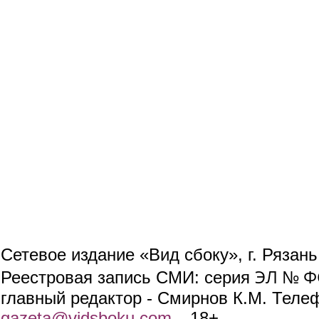
Сетевое издание «Вид сбоку», г. Рязан
ЭЛ № ФС
Реестровая запись СМИ: серия
главный редактор - Смирнов К.М. Телефо
gazeta@vidsboku.com
(link sends e-mail)
. 18+