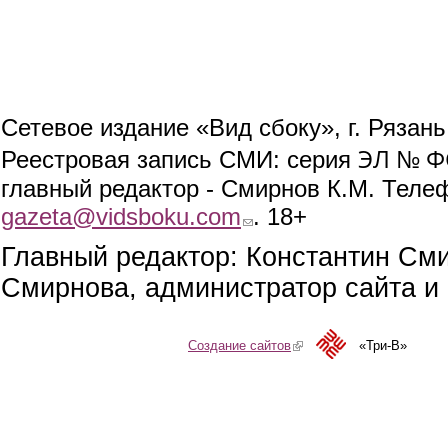
Сетевое издание «Вид сбоку», г. Рязан
ЭЛ № ФС
Реестровая запись СМИ: серия
главный редактор - Смирнов К.М. Телефо
gazeta@vidsboku.com
(link sends e-mail)
. 18+
Главный редактор: Константин См
Смирнова, администратор сайта и 
Создание сайтов
(link is external)
«Три-В»