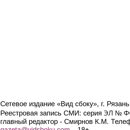
Сетевое издание «Вид сбоку», г. Рязан
ЭЛ № ФС
Реестровая запись СМИ: серия
главный редактор - Смирнов К.М. Телефо
gazeta@vidsboku.com
(link sends e-mail)
. 18+