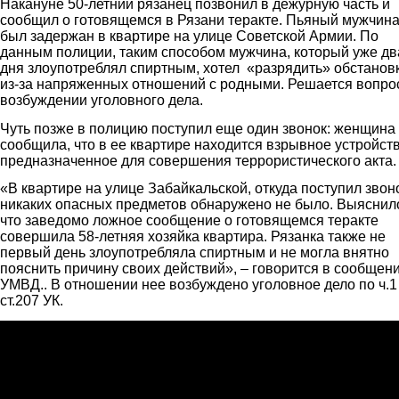
Накануне 50-летний рязанец позвонил в дежурную часть и
сообщил о готовящемся в Рязани теракте. Пьяный мужчин
был задержан в квартире на улице Советской Армии. По
данным полиции, таким способом мужчина, который уже дв
дня злоупотреблял спиртным, хотел «разрядить» обстанов
из-за напряженных отношений с родными. Решается вопро
возбуждении уголовного дела.
Чуть позже в полицию поступил еще один звонок: женщина
сообщила, что в ее квартире находится взрывное устройств
предназначенное для совершения террористического акта.
«В квартире на улице Забайкальской, откуда поступил звон
никаких опасных предметов обнаружено не было. Выяснил
что заведомо ложное сообщение о готовящемся теракте
совершила 58-летняя хозяйка квартира. Рязанка также не
первый день злоупотребляла спиртным и не могла внятно
пояснить причину своих действий», – говорится в сообщен
УМВД.. В отношении нее возбуждено уголовное дело по ч.1
ст.207 УК.