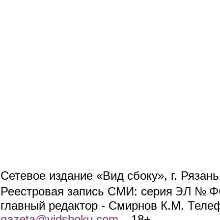
Сетевое издание «Вид сбоку», г. Рязан
ЭЛ № ФС
Реестровая запись СМИ: серия
главный редактор - Смирнов К.М. Телефо
gazeta@vidsboku.com
(link sends e-mail)
. 18+