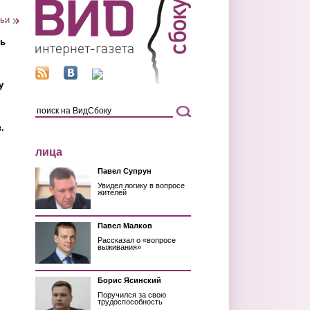
тьи
ть
у
.
лица
Павел Супрун
Увидел логику в вопросе
жителей
Павел Малков
Рассказал о «вопросе
выживания»
Борис Ясинский
Поручился за свою
трудоспособность