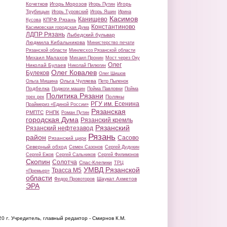
Кочетков
Игорь Морозов
Игорь
Игорь Путин
Трубицын
Игорь Туровский
Игорь Яшин
Ирина
Касимов
Канищево
КПРФ Рязань
Кусова
Константиново
Касимовская городская Дума
ЛДПР Рязань
Лыбедский бульвар
Людмила Кибальникова
Министерство печати
Рязанской области
Минлесхоз Рязанской области
Михаил Малахов
Михаил Пронин
Мост через Оку
Олег
Николай Булаев
Николай Пилюгин
Олег Ковалев
Булеков
Олег Шишов
Ольга Чуляева
Ольга Мишина
Петр Пыленок
Подбелка
Поджоги машин
Пойма Павловки
Пойма
Политика Рязани
Поляны
трех рек
РГУ им. Есенина
Праймериз «Единой России»
Рязанская
РМПТС
РНПК
Роман Путин
городская Дума
Рязанский кремль
Рязанский
Рязанский нефтезавод
Рязань
район
Сасово
Рязанский цирк
Северный обход
Семен Сазонов
Сергей Дудукин
Сергей Ежов
Сергей Сальников
Сергей Филимонов
Скопин
Солотча
Спас-Клепики
ТРЦ
УМВД Рязанской
Трасса М5
«Премьер»
области
Шаукат Ахметов
Федор Провоторов
ЭРА
20 г.
Учредитель, главный редактор - Смирнов К.М.