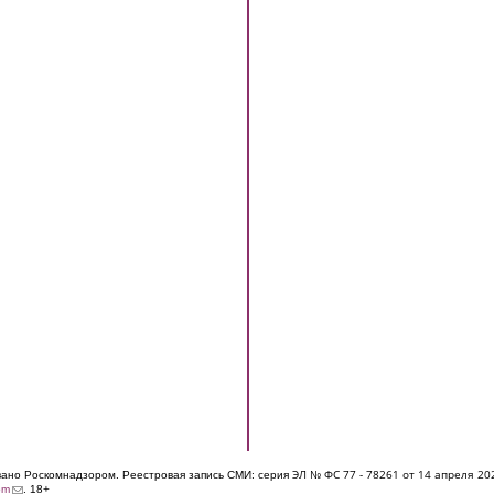
ЭЛ № ФС 77 - 7826
1 от 14 апреля 20
овано Роскомнадзором. Реестровая запись СМИ: серия
(link sends e-mail)
om
. 18+