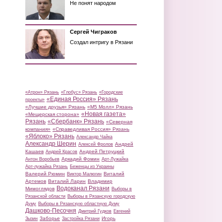
Не понят народом
Сергей Чиграков
Создал интригу в Рязани
«Атрон» Рязань
«Глобус» Рязань
«Городские
«Единая Россия» Рязань
проекты»
«Лучшие друзья» Рязань
«М5 Молл» Рязань
«Новая газета»
«Мещерская сторона»
Рязань
«Сбербанк» Рязань
«Северная
компания»
«Справедливая Россия» Рязань
«Яблоко» Рязань
Александр Чайка
Александр Шерин
Андрей
Алексей Фролов
Кашаев
Андрей Петруцкий
Андрей Красов
Аркадий Фомин
Антон Воробьев
Арт-Лужайка
Арт-лужайка Рязань
Беженцы из Украины
Валерий Рюмин
Виталий
Виктор Малюгин
Артемов
Виталий Ларин
Владимир
Водоканал Рязани
Мимоглядов
Выборы в
Рязанской области
Выборы в Рязанскую городскую
Думу
Выборы в Рязанскую областную Думу
Дашково-Песочня
Дмитрий Гудков
Евгений
Заборье
Игорь
Зызин
Застройка Рязани