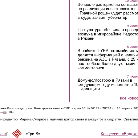
10 июля
Вопрос о расторжении соглаше
по реализации инвестпроекта в
«Грачиной роще» будет рассмо
в суде, заявил губернатор
9 июля
Прокуратура объявила о провер
воздуха в микрорайоне Недост
в Рязани
8 июля
В паблике ПУВР автомобилист
делятся информацией о наличи
бензина на АЗС в Рязани, с 25 
пост собрал более двух тысяч
комментариев
7 июля
Дому-долгострою в Рязани в
следующем году исполнится 10
– дольщики
все ново
ЭЛ № ФС 77 - 7826
1 от 14 апреля 20
овано Роскомнадзором. Реестровая запись СМИ: серия
(link sends e-mail)
om
. 18+
й редактор: Марина Смирнова, администратор сайта и аккаунтов в соцсетях: Светлан
Концессия «Водока
тов
(link is external)
«Три-В»