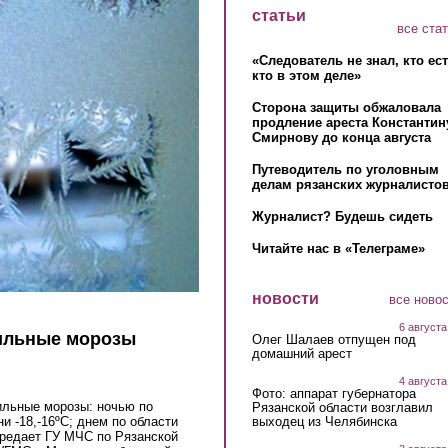
статьи
все ста
«Следователь не знал, кто ес
кто в этом деле»
Сторона защиты обжаловала
продление ареста Константин
Смирнову до конца августа
Путеводитель по уголовным
делам рязанских журналистов
Журналист? Будешь сидеть
Читайте нас в «Телеграме»
новости
все ново
6 августа
сильные морозы
Олег Шалаев отпущен под
домашний арест
4 августа
Фото: аппарат губернатора
ильные морозы: ночью по
Рязанской области возглавил
выходец из Челябинска
ни -18,-16ºС; днем по области
передает ГУ МЧС по Рязанской