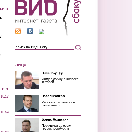
тьи
ть
у
.
лица
Павел Супрун
Увидел логику в вопросе
жителей
сти
Павел Малков
 18:17
Рассказал о «вопросе
выживания»
 18:59
Борис Ясинский
Поручился за свою
трудоспособность