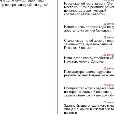
3 августа
 УГМС». Местами небольшой
Рязанская область заняла 73-е
етер северо-западный, западный,
место из 85-ти в рейтинге регио
по качеству дорог, который
составило «РИА Новости»
31 июля
Исполнилось полтора года со д
ареста Константина Смирнова
29 июля
Стало известно об аресте перво
замминистра здравоохранения
Рязанской области
27 июля
Начинается благоустройство «
Паустовского» в Солотче
25 июля
Прокуратура нашла нарушения
режима охраны Сегденского озе
24 июля
Облправительство создаст ком
по территориальной обороне и
защите объектов Рязанской обл
23 июля
Здание бывшего «Детского мир
улице Соборной в Рязани выст
на торги