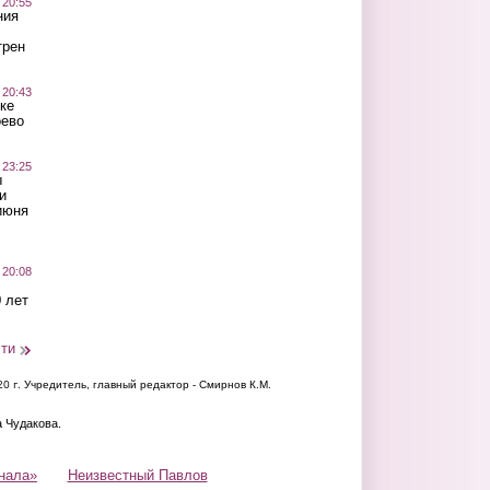
 20:55
ния
трен
 20:43
ке
оево
 23:25
ы
и
июня
 20:08
 лет
сти
20 г.
Учредитель, главный редактор - Смирнов К.М.
а Чудакова.
нала»
Неизвестный Павлов