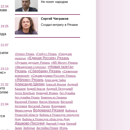
Не понят народом
 22:34
мове
Сергей Чиграков
Создал интригу в Рязани
 19:25
вода
 21:07
осили
«Атрон» Рязань
«Глобус» Рязань
«Городские
«Единая Россия» Рязань
проекты»
«Лучшие друзья» Рязань
«М5 Молл» Рязань
«Новая газета»
«Мещерская сторона»
 23:13
Рязань
«Сбербанк» Рязань
«Северная
нс»
компания»
«Справедливая Россия» Рязань
«Яблоко» Рязань
Александр Чайка
Александр Шерин
 21:32
Андрей
Алексей Фролов
что
Кашаев
Андрей Петруцкий
Андрей Красов
более
Аркадий Фомин
Антон Воробьев
Арт-Лужайка
Арт-лужайка Рязань
Беженцы из Украины
Валерий Рюмин
Виталий
Виктор Малюгин
 21:04
Артемов
Виталий Ларин
Владимир
Водоканал Рязани
Мимоглядов
Выборы в
Рязанской области
Выборы в Рязанскую городскую
тся
Думу
Выборы в Рязанскую областную Думу
Дашково-Песочня
Дмитрий Гудков
Евгений
Заборье
Игорь
Зызин
Застройка Рязани