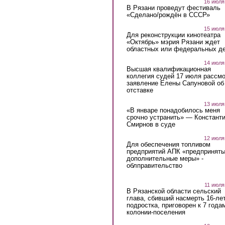
16 июля
В Рязани проведут фестиваль
«Сделано/рождён в СССР»
15 июля
Для реконструкции кинотеатра
«Октябрь» мэрия Рязани ждет
областных или федеральных де
14 июля
Высшая квалификационная
коллегия судей 17 июля рассмо
заявление Елены Сапуновой об
отставке
13 июля
«В январе понадобилось меня
срочно устранить» — Констант
Смирнов в суде
12 июля
Для обеспечения топливом
предприятий АПК «предпринят
дополнительные меры» -
облправительство
11 июля
В Рязанской области сельский
глава, сбивший насмерть 16-ле
подростка, приговорен к 7 года
колонии-поселения