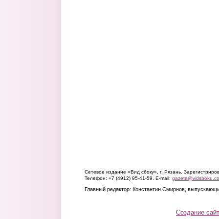
Сетевое издание «Вид сбоку», г. Рязань. Зарегистрир
Телефон: +7 (4912) 95-41-59. E-mail:
gazeta@vidsboku.c
Главный редактор: Константин Смирнов, выпускающи
Создание сай