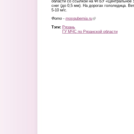
области со ссылкой на ФГБУ «Центральное
снег (до 0,5 мм). На дорогах гололедица. В
5-10 м/с.
Фото -
mosgubernia.ru
(link is external)
Тэги:
Рязань
ГУ МЧС по Рязанской области