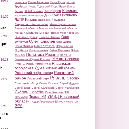
 19:47
Кочетков
Игорь Морозов
Игорь
Игорь Путин
Трубицын
Игорь Туровский
Игорь Яшин
Ирина
Касимов
Канищево
КПРФ Рязань
Кусова
Константиново
Касимовская городская Дума
 21:36
ЛДПР Рязань
Лыбедский бульвар
Людмила Кибальникова
Министерство печати
нег
Рязанской области
Минлесхоз Рязанской области
Михаил Малахов
Михаил Пронин
Мост через Оку
 22:06
Олег
Николай Булаев
Николай Пилюгин
Олег Ковалев
Булеков
Олег Шишов
трит
Ольга Чуляева
Ольга Мишина
Петр Пыленок
Подбелка
Поджоги машин
Пойма Павловки
Пойма
Политика Рязани
Поляны
трех рек
РГУ им. Есенина
Праймериз «Единой России»
 19:15
Рязанская
РМПТС
РНПК
Роман Путин
ин
городская Дума
Рязанский кремль
Рязанский
Рязанский нефтезавод
Рязань
район
Сасово
Рязанский цирк
 23:35
Северный обход
Семен Сазонов
Сергей Дудукин
ы
Сергей Ежов
Сергей Сальников
Сергей Филимонов
Скопин
Солотча
Спас-Клепики
ТРЦ
УМВД Рязанской
Трасса М5
«Премьер»
области
Шаукат Ахметов
Федор Провоторов
ЭРА
 22:16
тнего
м