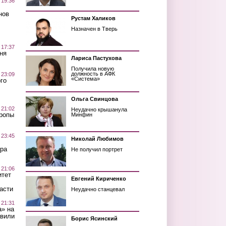
 19:36
нов
Рустам Халиков
Назначен в Тверь
 17:37
ня
Лариса Пастухова
Получила новую
должность в АФК
 23:09
«Система»
го
Ольга Свинцова
 21:02
Неудачно крышанула
Тропы
Минфин
 23:45
Николай Любимов
ра
Не получил портрет
 21:06
итет
Евгений Кириченко
асти
Неудачно станцевал
 21:31
а» на
авили
Борис Ясинский