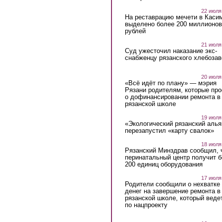
22 июля
На реставрацию мечети в Каси
выделено более 200 миллионов
рублей
21 июля
Суд ужесточил наказание экс-
снабженцу рязанского хлебоза
20 июля
«Всё идёт по плану» — мэрия
Рязани родителям, которые пр
о дофинансировании ремонта в
рязанской школе
19 июля
«Экологический рязанский алья
перезапустил «карту свалок»
18 июля
Рязанский Минздрав сообщил, 
перинатальный центр получит 
200 единиц оборудования
17 июля
Родители сообщили о нехватке
денег на завершение ремонта в
рязанской школе, который веде
по нацпроекту