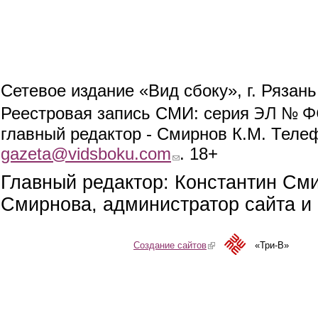
Сетевое издание «Вид сбоку», г. Рязан
ЭЛ № ФС
Реестровая запись СМИ: серия
главный редактор - Смирнов К.М. Телефо
gazeta@vidsboku.com
(link sends e-mail)
. 18+
Главный редактор: Константин См
Смирнова, администратор сайта и 
Создание сайтов
(link is external)
«Три-В»