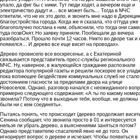
упало, да фиг бы с ними. Тут люди ходят, а вечером еще и
электричество дадут и… все может быть… Тогда в МЧС
ответили, что не их это дело, и звонить мне надо в Дирекци
благоустройства города. Когда же я сказала, что оттуда уже
благополучно послана к ним, объяснили, что тогда они сами
туда позвОнят. Но заявку приняли. Пообещали до вечера
разобраться. Прошло почти 12 часов. Никто во дворе так и 
появился… И дерево все еще висит на проводах».
Дерево провисело все воскресенье, а с Екатериной
связывается представитель пресс-службы регионального
МЧС. Ну, наверное, в жалующейся гражданке распознали
редактора популярной газеты и решили поскорее все улади
пока вопиющее бездействие коммунальных служб не стало
достоянием гласности за пределами двора на улице
Новоселов. Однако, разговор начался с неожиданного воп
примерно следующего содержания: «А ты по какому номер
звонила? Поточу что в выходные тебя, вообще, не должны
были ни с кем соединять».
Пытаясь понять, что происходит (дерево продолжает висеть
Сенина сообщает, что звонила просто в 01 и интересуется
нельзя ли убрать дерево, а выяснениями заняться потом?
Однако представителю спасателей явно не до того. Он
игнорирует вопрос о дереве и исчезает. Чтобы появиться в