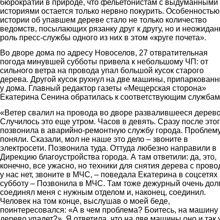
бюрократии в природе, что фельетонистам с выдуманными
историями остается только нервно покурить. Особенностью
истории об упавшем дереве стало не только количество
ведомств, посылающих рязанку друг к другу, но и неожидан
роль пресс-службы одного из них в этом «круге почета».
Во дворе дома по адресу Новоселов, 27 отвратительная
погода минувшей субботы привела к небольшому ЧП: от
сильного ветра на провода упал большой кусок старого
дерева. Другой кусок рухнул на две машины, припаркован
у дома. Главный редактор газеты «Мещерская сторона»
Екатерина Сенина обратилась к соответствующим службам
«Ветер свалил на провода во дворе развалившееся дерево
Случилось это еще утром. Часов в девять. Сразу после этог
позвонила в аварийно-ремонтную службу города. Проблем
поняли. Сказали, мол не наше это дело – звоните в
электросети. Позвонила туда. Оттуда любезно направили в
Дирекцию благоустройства города. А там ответили: да, это,
конечно, все ужасно, но техники для снятия дерева с прово
у нас нет, звоните в МЧС, – поведала Екатерина в соцсетях
субботу – Позвонила в МЧС. Там тоже дежурный очень дол
соединял меня с нужным отделом и, наконец, соединил.
Человек на том конце, выслушав о моей беде,
поинтересовался: «А в чем проблема? Боитесь, на машину
дерево упадет?». Я ответила, что на две машины оно и так