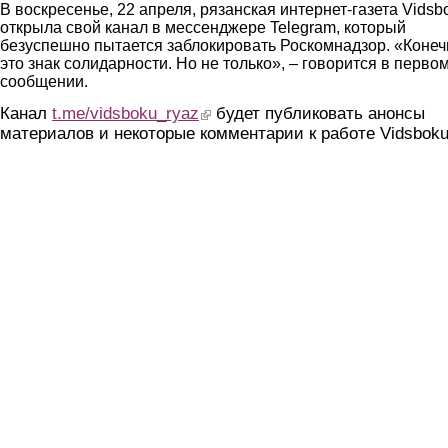
В воскресенье, 22 апреля, рязанская интернет-газета Vidsb
открыла свой канал в мессенджере Telegram, который
безуспешно пытается заблокировать Роскомнадзор. «Конеч
это знак солидарности. Но не только», – говорится в перво
сообщении.
Канал
t.me/vidsboku_ryaz
(link is external)
будет публиковать анонсы
материалов и некоторые комментарии к работе Vidsboku