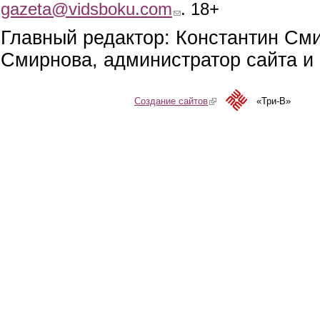
gazeta@vidsboku.com
(link sends e-mail)
. 18+
Главный редактор: Константин См
Смирнова, администратор сайта и 
Создание сайтов
(link is external)
«Три-В»