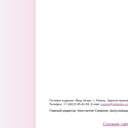
Сетевое издание «Вид сбоку», г. Рязань. Зарегистрир
Телефон: +7 (4912) 95-41-59. E-mail:
gazeta@vidsboku.c
Главный редактор: Константин Смирнов, выпускающи
Создание сай