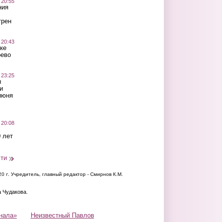
 20:55
ния
трен
 20:43
ке
оево
 23:25
ы
и
июня
 20:08
 лет
сти
20 г.
Учредитель, главный редактор - Смирнов К.М.
а Чудакова.
нала»
Неизвестный Павлов