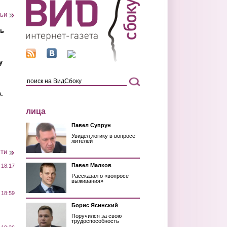
тьи
ть
у
.
лица
Павел Супрун
Увидел логику в вопросе
жителей
сти
Павел Малков
 18:17
Рассказал о «вопросе
выживания»
 18:59
Борис Ясинский
Поручился за свою
трудоспособность