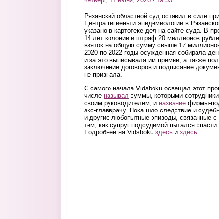
четверг, 11 июня, 2026 - 19:33
Рязанский областной суд оставил в силе пр
Центра гигиены и эпидемиологии в Рязанско
указано в картотеке дел на сайте суда. В 
14 лет колонии и штраф 20 миллионов рубле
взяток на общую сумму свыше 17 миллионов 
2020 по 2022 годы осужденная собирала ден
и за это выписывала им премии, а также пол
заключение договоров и подписание докумен
не признала.
С самого начала Vidsboku освещал этот про
числе
называл
суммы, которыми сотрудники
своим руководителем, и
название
фирмы-под
экс-главврачу. Пока шло следствие и судеб
и другие любопытные эпизоды, связанные с
тем, как супруг подсудимой пытался спасти
Подробнее на Vidsboku
здесь
и
здесь
.