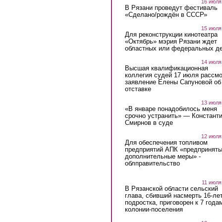
16 июля
В Рязани проведут фестиваль
«Сделано/рождён в СССР»
15 июля
Для реконструкции кинотеатра
«Октябрь» мэрия Рязани ждет
областных или федеральных де
14 июля
Высшая квалификационная
коллегия судей 17 июля рассмо
заявление Елены Сапуновой об
отставке
13 июля
«В январе понадобилось меня
срочно устранить» — Констант
Смирнов в суде
12 июля
Для обеспечения топливом
предприятий АПК «предпринят
дополнительные меры» -
облправительство
11 июля
В Рязанской области сельский
глава, сбивший насмерть 16-ле
подростка, приговорен к 7 года
колонии-поселения