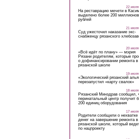
22 июля
На реставрацию мечети в Каси
выделено более 200 миллионов
рублей
21 июля
Суд ужесточил наказание экс-
снабженцу рязанского хлебоза
20 июля
«Всё идёт по плану» — мэрия
Рязани родителям, которые пр
о дофинансировании ремонта в
рязанской школе
19 июля
«Экологический рязанский алья
перезапустил «карту свалок»
18 июля
Рязанский Минздрав сообщил, 
перинатальный центр получит 
200 единиц оборудования
17 июля
Родители сообщили о нехватке
денег на завершение ремонта в
рязанской школе, который веде
по нацпроекту