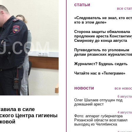
статьи
все ста
«Следователь не знал, кто ес
кто в этом деле»
Сторона защиты обжаловала
продление ареста Константин
Смирнову до конца августа
Путеводитель по уголовным
делам рязанских журналистов
Журналист? Будешь сидеть
Читайте нас в «Телеграме»
новости
все ново
6 августа
Олег Шалаев отпущен под
домашний арест
авила в силе
4 августа
ского Центра гигиены
Фото: аппарат губернатора
Рязанской области возглавил
нковой
выходец из Челябинска