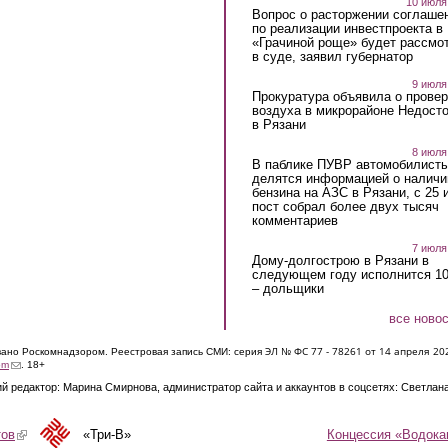
10 июля
Вопрос о расторжении соглаше
по реализации инвестпроекта в
«Грачиной роще» будет рассмо
в суде, заявил губернатор
9 июля
Прокуратура объявила о провер
воздуха в микрорайоне Недост
в Рязани
8 июля
В паблике ПУВР автомобилист
делятся информацией о наличи
бензина на АЗС в Рязани, с 25 
пост собрал более двух тысяч
комментариев
7 июля
Дому-долгострою в Рязани в
следующем году исполнится 10
– дольщики
все ново
ЭЛ № ФС 77 - 7826
1 от 14 апреля 20
овано Роскомнадзором. Реестровая запись СМИ: серия
(link sends e-mail)
om
. 18+
й редактор: Марина Смирнова, администратор сайта и аккаунтов в соцсетях: Светлан
Концессия «Водока
тов
(link is external)
«Три-В»