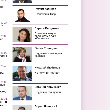
 19:36
нов
Рустам Халиков
Назначен в Тверь
 17:37
ня
Лариса Пастухова
Получила новую
должность в АФК
 23:09
«Система»
го
Ольга Свинцова
 21:02
Неудачно крышанула
Тропы
Минфин
 23:45
Николай Любимов
ра
Не получил портрет
 21:06
итет
Евгений Кириченко
асти
Неудачно станцевал
 21:31
а» на
авили
Борис Ясинский