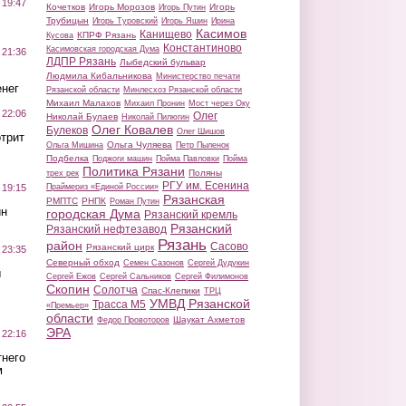
 19:47
Кочетков
Игорь Морозов
Игорь
Игорь Путин
Трубицын
Игорь Туровский
Игорь Яшин
Ирина
Касимов
Канищево
КПРФ Рязань
Кусова
Константиново
Касимовская городская Дума
 21:36
ЛДПР Рязань
Лыбедский бульвар
Людмила Кибальникова
Министерство печати
нег
Рязанской области
Минлесхоз Рязанской области
Михаил Малахов
Михаил Пронин
Мост через Оку
 22:06
Олег
Николай Булаев
Николай Пилюгин
Олег Ковалев
Булеков
Олег Шишов
трит
Ольга Чуляева
Ольга Мишина
Петр Пыленок
Подбелка
Поджоги машин
Пойма Павловки
Пойма
Политика Рязани
Поляны
трех рек
РГУ им. Есенина
Праймериз «Единой России»
 19:15
Рязанская
РМПТС
РНПК
Роман Путин
ин
городская Дума
Рязанский кремль
Рязанский
Рязанский нефтезавод
Рязань
район
Сасово
Рязанский цирк
 23:35
Северный обход
Семен Сазонов
Сергей Дудукин
ы
Сергей Ежов
Сергей Сальников
Сергей Филимонов
Скопин
Солотча
Спас-Клепики
ТРЦ
УМВД Рязанской
Трасса М5
«Премьер»
области
Шаукат Ахметов
Федор Провоторов
ЭРА
 22:16
тнего
м