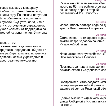
3 августа
Рязанская область заняла 73-е
место из 85-ти в рейтинге регио
иговор бывшему главврачу
по качеству дорог, который
й области Елене Паненковой,
составило «РИА Новости»
прошлом году Паненкова получила
й по обвинению в получении
рублей. Суд установил, что с
31 июля
Исполнилось полтора года со д
ьги с сотрудников учреждения,
ареста Константина Смирнова
учала «откат» от подрядчика за
тов об их исполнении. Вину она
29 июля
Стало известно об аресте перво
замминистра здравоохранения
цесс, в том
Рязанской области
 ежемесячно «делились» со
рядчика, передававшей деньги
27 июля
ные разбирательства, вскрылись
Начинается благоустройство «
 деятельностью учреждения и
Паустовского» в Солотче
 арестованное имущество.
25 июля
Прокуратура нашла нарушения
режима охраны Сегденского озе
24 июля
Облправительство создаст ком
по территориальной обороне и
защите объектов Рязанской обл
23 июля
Здание бывшего «Детского мир
улице Соборной в Рязани выст
на торги