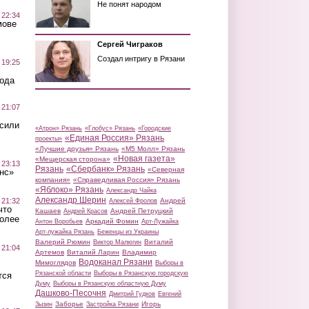
Не понят народом
 22:34
мове
Сергей Чиграков
Создал интригу в Рязани
 19:25
вода
 21:07
осили
«Атрон» Рязань
«Глобус» Рязань
«Городские
«Единая Россия» Рязань
проекты»
«Лучшие друзья» Рязань
«М5 Молл» Рязань
«Новая газета»
«Мещерская сторона»
 23:13
Рязань
«Сбербанк» Рязань
«Северная
нс»
компания»
«Справедливая Россия» Рязань
«Яблоко» Рязань
Александр Чайка
Александр Шерин
 21:32
Андрей
Алексей Фролов
что
Кашаев
Андрей Петруцкий
Андрей Красов
более
Аркадий Фомин
Антон Воробьев
Арт-Лужайка
Арт-лужайка Рязань
Беженцы из Украины
Валерий Рюмин
Виталий
Виктор Малюгин
 21:04
Артемов
Виталий Ларин
Владимир
Водоканал Рязани
Мимоглядов
Выборы в
Рязанской области
Выборы в Рязанскую городскую
тся
Думу
Выборы в Рязанскую областную Думу
Дашково-Песочня
Дмитрий Гудков
Евгений
Заборье
Игорь
Зызин
Застройка Рязани