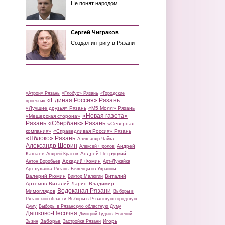
Не понят народом
Сергей Чиграков
Создал интригу в Рязани
«Атрон» Рязань
«Глобус» Рязань
«Городские
«Единая Россия» Рязань
проекты»
«Лучшие друзья» Рязань
«М5 Молл» Рязань
«Новая газета»
«Мещерская сторона»
Рязань
«Сбербанк» Рязань
«Северная
компания»
«Справедливая Россия» Рязань
«Яблоко» Рязань
Александр Чайка
Александр Шерин
Андрей
Алексей Фролов
Кашаев
Андрей Петруцкий
Андрей Красов
Аркадий Фомин
Антон Воробьев
Арт-Лужайка
Арт-лужайка Рязань
Беженцы из Украины
Валерий Рюмин
Виталий
Виктор Малюгин
Артемов
Виталий Ларин
Владимир
Водоканал Рязани
Мимоглядов
Выборы в
Рязанской области
Выборы в Рязанскую городскую
Думу
Выборы в Рязанскую областную Думу
Дашково-Песочня
Дмитрий Гудков
Евгений
Заборье
Игорь
Зызин
Застройка Рязани