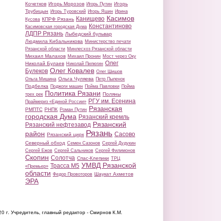
Кочетков
Игорь Морозов
Игорь
Игорь Путин
Трубицын
Игорь Туровский
Игорь Яшин
Ирина
Касимов
Канищево
КПРФ Рязань
Кусова
Константиново
Касимовская городская Дума
ЛДПР Рязань
Лыбедский бульвар
Людмила Кибальникова
Министерство печати
Рязанской области
Минлесхоз Рязанской области
Михаил Малахов
Михаил Пронин
Мост через Оку
Олег
Николай Булаев
Николай Пилюгин
Олег Ковалев
Булеков
Олег Шишов
Ольга Чуляева
Ольга Мишина
Петр Пыленок
Подбелка
Поджоги машин
Пойма Павловки
Пойма
Политика Рязани
Поляны
трех рек
РГУ им. Есенина
Праймериз «Единой России»
Рязанская
РМПТС
РНПК
Роман Путин
городская Дума
Рязанский кремль
Рязанский
Рязанский нефтезавод
Рязань
район
Сасово
Рязанский цирк
Северный обход
Семен Сазонов
Сергей Дудукин
Сергей Ежов
Сергей Сальников
Сергей Филимонов
Скопин
Солотча
Спас-Клепики
ТРЦ
УМВД Рязанской
Трасса М5
«Премьер»
области
Шаукат Ахметов
Федор Провоторов
ЭРА
20 г.
Учредитель, главный редактор - Смирнов К.М.