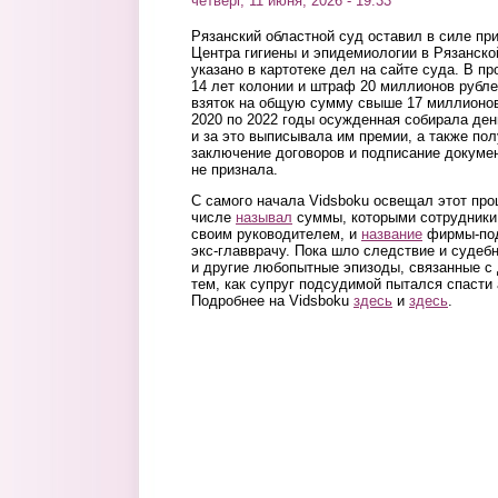
четверг, 11 июня, 2026 - 19:33
Рязанский областной суд оставил в силе пр
Центра гигиены и эпидемиологии в Рязанско
указано в картотеке дел на сайте суда. В 
14 лет колонии и штраф 20 миллионов рубле
взяток на общую сумму свыше 17 миллионов 
2020 по 2022 годы осужденная собирала ден
и за это выписывала им премии, а также пол
заключение договоров и подписание докумен
не признала.
С самого начала Vidsboku освещал этот про
числе
называл
суммы, которыми сотрудники
своим руководителем, и
название
фирмы-под
экс-главврачу. Пока шло следствие и судеб
и другие любопытные эпизоды, связанные с
тем, как супруг подсудимой пытался спасти
Подробнее на Vidsboku
здесь
и
здесь
.