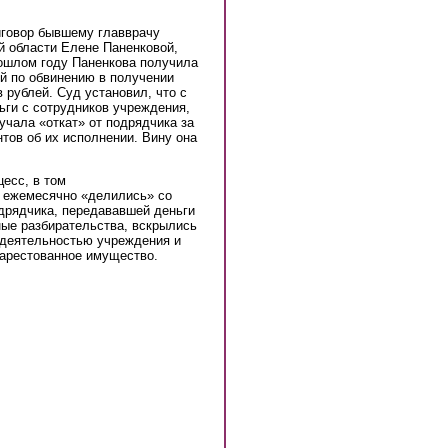
иговор бывшему главврачу
й области Елене Паненковой,
прошлом году Паненкова получила
й по обвинению в получении
рублей. Суд установил, что с
ьги с сотрудников учреждения,
учала «откат» от подрядчика за
тов об их исполнении. Вину она
цесс, в том
 ежемесячно «делились» со
рядчика, передававшей деньги
ные разбирательства, вскрылись
 деятельностью учреждения и
 арестованное имущество.