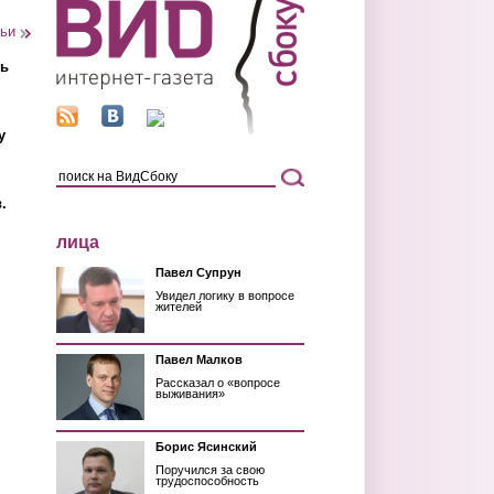
тьи
ть
у
.
лица
Павел Супрун
Увидел логику в вопросе
жителей
Павел Малков
Рассказал о «вопросе
выживания»
Борис Ясинский
Поручился за свою
трудоспособность