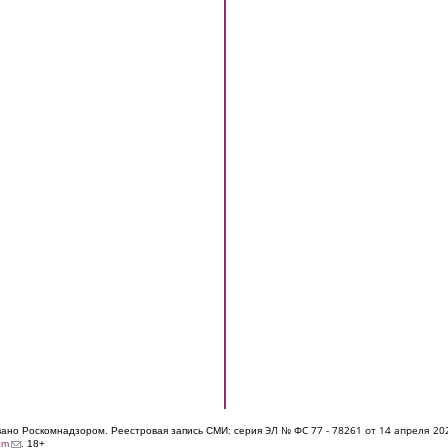
ЭЛ № ФС 77 - 7826
1 от 14 апреля 20
овано Роскомнадзором. Реестровая запись СМИ: серия
(link sends e-mail)
om
. 18+