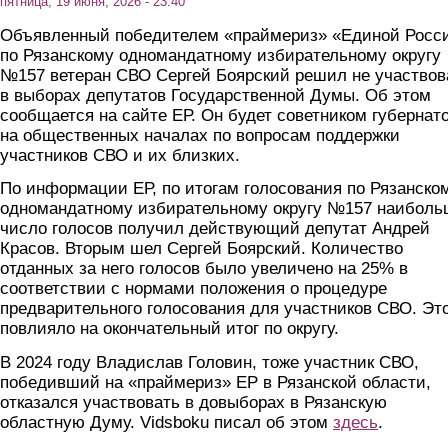
пятница, 19 июня, 2026 - 23:40
Объявленный победителем «праймериз» «Единой Росс
по Рязанскому одномандатному избирательному округу
№157 ветеран СВО Сергей Боярский решил не участвов
в выборах депутатов Государственной Думы. Об этом
сообщается на сайте ЕР. Он будет советником губернат
на общественных началах по вопросам поддержки
участников СВО и их близких.
По информации ЕР, по итогам голосования по Рязанско
одномандатному избирательному округу №157 наиболь
число голосов получил действующий депутат Андрей
Красов. Вторым шел Сергей Боярский. Количество
отданных за него голосов было увеличено на 25% в
соответствии с нормами положения о процедуре
предварительного голосования для участников СВО. Эт
повлияло на окончательный итог по округу.
В 2024 году Владислав Головин, тоже участник СВО,
победивший на «праймериз» ЕР в Рязанской области,
отказался участвовать в довыборах в Рязанскую
областную Думу. Vidsboku писал об этом
здесь
.