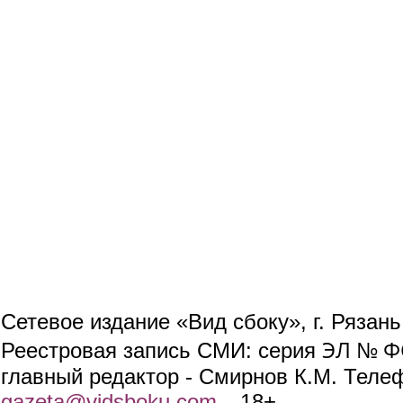
Сетевое издание «Вид сбоку», г. Рязан
ЭЛ № ФС
Реестровая запись СМИ: серия
главный редактор - Смирнов К.М. Телефо
gazeta@vidsboku.com
(link sends e-mail)
. 18+