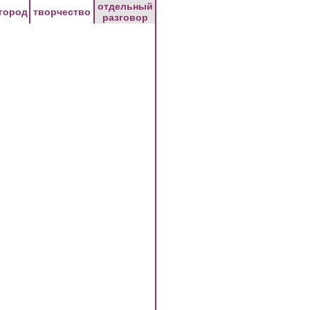
отдельный
город
творчество
разговор