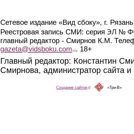
Сетевое издание «Вид сбоку», г. Рязан
ЭЛ № ФС
Реестровая запись СМИ: серия
главный редактор - Смирнов К.М. Телефо
gazeta@vidsboku.com
(link sends e-mail)
. 18+
Главный редактор: Константин См
Смирнова, администратор сайта и 
Создание сайтов
(link is external)
«Три-В»