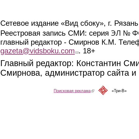
Сетевое издание «Вид сбоку», г. Рязан
ЭЛ № ФС
Реестровая запись СМИ: серия
главный редактор - Смирнов К.М. Телефо
gazeta@vidsboku.com
(link sends e-mail)
. 18+
Главный редактор: Константин См
Смирнова, администратор сайта и 
Поисковая реклама
(link is external)
«Три-В»