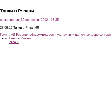
Перейти к основному содержанию
Танки в Рязани
воскресенье, 30 сентября, 2012 - 16:35
28.09.12 Танки в Рязани!!!
Группа «В Рязани» обнаружила военную технику на ночных дорогах гор
Теги:
Танки в Рязани
Рязань