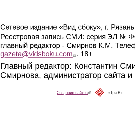
Сетевое издание «Вид сбоку», г. Рязан
ЭЛ № ФС
Реестровая запись СМИ: серия
главный редактор - Смирнов К.М. Телефо
gazeta@vidsboku.com
(link sends e-mail)
. 18+
Главный редактор: Константин См
Смирнова, администратор сайта и 
Создание сайтов
(link is external)
«Три-В»