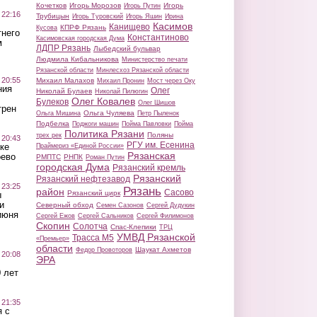
Кочетков
Игорь Морозов
Игорь
Игорь Путин
 22:16
Трубицын
Игорь Туровский
Игорь Яшин
Ирина
Касимов
Канищево
КПРФ Рязань
Кусова
тнего
Константиново
Касимовская городская Дума
м
ЛДПР Рязань
Лыбедский бульвар
Людмила Кибальникова
Министерство печати
Рязанской области
Минлесхоз Рязанской области
 20:55
Михаил Малахов
Михаил Пронин
Мост через Оку
ния
Олег
Николай Булаев
Николай Пилюгин
Олег Ковалев
Булеков
Олег Шишов
трен
Ольга Чуляева
Ольга Мишина
Петр Пыленок
Подбелка
Поджоги машин
Пойма Павловки
Пойма
Политика Рязани
Поляны
трех рек
 20:43
РГУ им. Есенина
ке
Праймериз «Единой России»
Рязанская
оево
РМПТС
РНПК
Роман Путин
городская Дума
Рязанский кремль
Рязанский
Рязанский нефтезавод
 23:25
Рязань
район
Сасово
Рязанский цирк
ы
и
Северный обход
Семен Сазонов
Сергей Дудукин
июня
Сергей Ежов
Сергей Сальников
Сергей Филимонов
Скопин
Солотча
Спас-Клепики
ТРЦ
УМВД Рязанской
Трасса М5
«Премьер»
области
Шаукат Ахметов
Федор Провоторов
 20:08
ЭРА
 лет
 21:35
 с