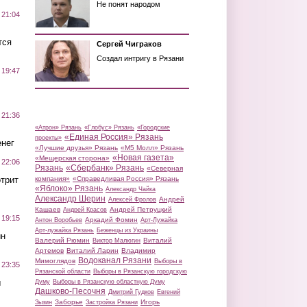
Не понят народом
 21:04
тся
Сергей Чиграков
Создал интригу в Рязани
 19:47
 21:36
«Атрон» Рязань
«Глобус» Рязань
«Городские
«Единая Россия» Рязань
проекты»
нег
«Лучшие друзья» Рязань
«М5 Молл» Рязань
«Новая газета»
«Мещерская сторона»
 22:06
Рязань
«Сбербанк» Рязань
«Северная
трит
компания»
«Справедливая Россия» Рязань
«Яблоко» Рязань
Александр Чайка
Александр Шерин
Андрей
Алексей Фролов
Кашаев
Андрей Петруцкий
Андрей Красов
 19:15
Аркадий Фомин
Антон Воробьев
Арт-Лужайка
Арт-лужайка Рязань
Беженцы из Украины
ин
Валерий Рюмин
Виталий
Виктор Малюгин
Артемов
Виталий Ларин
Владимир
Водоканал Рязани
Мимоглядов
Выборы в
 23:35
Рязанской области
Выборы в Рязанскую городскую
ы
Думу
Выборы в Рязанскую областную Думу
Дашково-Песочня
Дмитрий Гудков
Евгений
Заборье
Игорь
Зызин
Застройка Рязани