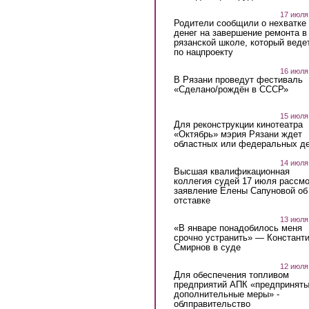
17 июля
Родители сообщили о нехватке
денег на завершение ремонта в
рязанской школе, который веде
по нацпроекту
16 июля
В Рязани проведут фестиваль
«Сделано/рождён в СССР»
15 июля
Для реконструкции кинотеатра
«Октябрь» мэрия Рязани ждет
областных или федеральных де
14 июля
Высшая квалификационная
коллегия судей 17 июля рассмо
заявление Елены Сапуновой об
отставке
13 июля
«В январе понадобилось меня
срочно устранить» — Констант
Смирнов в суде
12 июля
Для обеспечения топливом
предприятий АПК «предпринят
дополнительные меры» -
облправительство