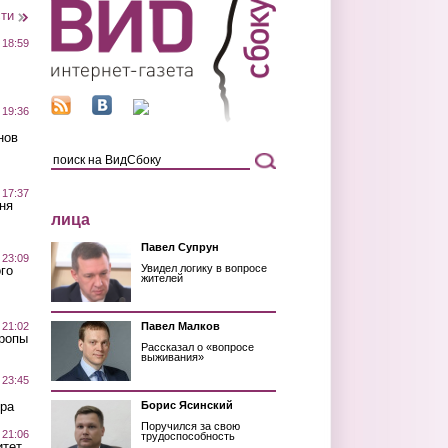
сти
 18:59
 19:36
нов
 17:37
ня
лица
Павел Супрун
 23:09
Увидел логику в вопросе
го
жителей
 21:02
Павел Малков
Тропы
Рассказал о «вопросе
выживания»
 23:45
ра
Борис Ясинский
Поручился за свою
 21:06
трудоспособность
итет