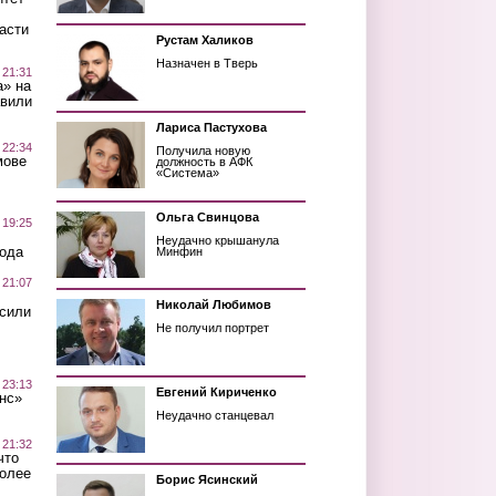
асти
Рустам Халиков
Назначен в Тверь
 21:31
а» на
авили
Лариса Пастухова
 22:34
Получила новую
мове
должность в АФК
«Система»
Ольга Свинцова
 19:25
Неудачно крышанула
вода
Минфин
 21:07
Николай Любимов
осили
Не получил портрет
 23:13
Евгений Кириченко
нс»
Неудачно станцевал
 21:32
что
более
Борис Ясинский