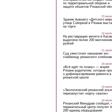
по территориальной обороне и
защите объектов Рязанской обл
23 июля
Здание бывшего «Детского мир
улице Соборной в Рязани выст
на торги
22 июля
На реставрацию мечети в Каси
выделено более 200 миллионов
рублей
21 июля
Суд ужесточил наказание экс-
снабженцу рязанского хлебоза
20 июля
«Всё идёт по плану» — мэрия
Рязани родителям, которые пр
о дофинансировании ремонта в
рязанской школе
19 июля
«Экологический рязанский алья
перезапустил «карту свалок»
18 июля
Рязанский Минздрав сообщил, 
перинатальный центр получит 
200 единиц оборудования