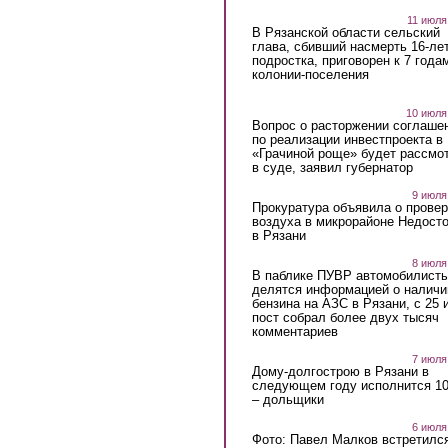
11 июля
В Рязанской области сельский
глава, сбивший насмерть 16-ле
подростка, приговорен к 7 года
колонии-поселения
10 июля
Вопрос о расторжении соглаше
по реализации инвестпроекта в
«Грачиной роще» будет рассмо
в суде, заявил губернатор
9 июля
Прокуратура объявила о провер
воздуха в микрорайоне Недост
в Рязани
8 июля
В паблике ПУВР автомобилист
делятся информацией о наличи
бензина на АЗС в Рязани, с 25 
пост собрал более двух тысяч
комментариев
7 июля
Дому-долгострою в Рязани в
следующем году исполнится 10
– дольщики
6 июля
Фото: Павел Малков встретился