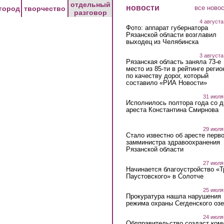
отдельный
новости
все ново
город
творчество
разговор
4 августа
Фото: аппарат губернатора
Рязанской области возглавил
выходец из Челябинска
3 августа
Рязанская область заняла 73-е
место из 85-ти в рейтинге регио
по качеству дорог, который
составило «РИА Новости»
31 июля
Исполнилось полтора года со д
ареста Константина Смирнова
29 июля
Стало известно об аресте перво
замминистра здравоохранения
Рязанской области
27 июля
Начинается благоустройство «
Паустовского» в Солотче
25 июля
Прокуратура нашла нарушения
режима охраны Сегденского озе
24 июля
Облправительство создаст ком