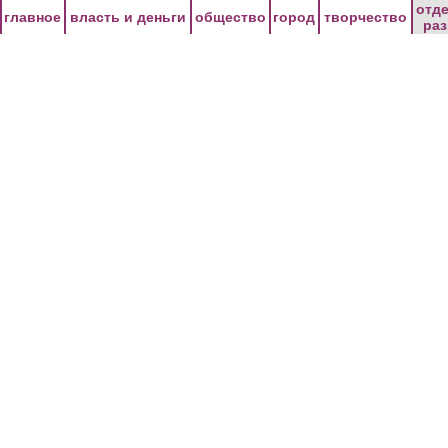
Перейти к основному содержанию
отд
главное
власть и деньги
общество
город
творчество
ра