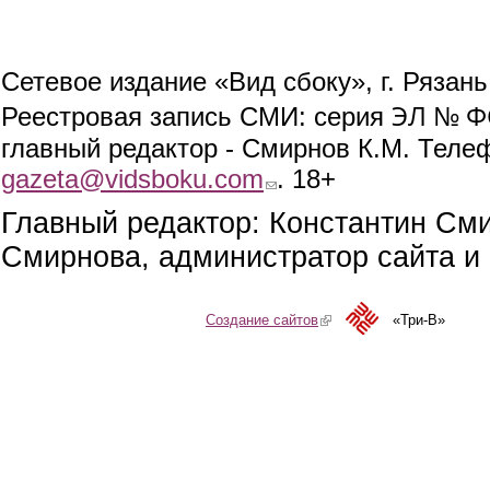
Сетевое издание «Вид сбоку», г. Рязан
ЭЛ № ФС
Реестровая запись СМИ: серия
главный редактор - Смирнов К.М. Телефо
gazeta@vidsboku.com
(link sends e-mail)
. 18+
Главный редактор: Константин См
Смирнова, администратор сайта и 
Создание сайтов
(link is external)
«Три-В»