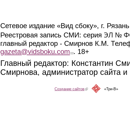
Сетевое издание «Вид сбоку», г. Рязан
ЭЛ № ФС
Реестровая запись СМИ: серия
главный редактор - Смирнов К.М. Телефо
gazeta@vidsboku.com
(link sends e-mail)
. 18+
Главный редактор: Константин См
Смирнова, администратор сайта и 
Создание сайтов
(link is external)
«Три-В»