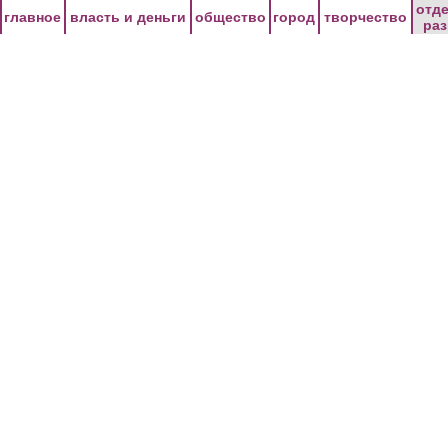
Перейти к основному содержанию
отд
главное
власть и деньги
общество
город
творчество
ра