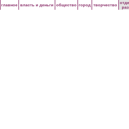
Перейти к основному содержанию
отд
главное
власть и деньги
общество
город
творчество
ра