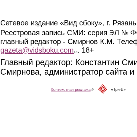
Сетевое издание «Вид сбоку», г. Рязан
ЭЛ № ФС
Реестровая запись СМИ: серия
главный редактор - Смирнов К.М. Телефо
gazeta@vidsboku.com
(link sends e-mail)
. 18+
Главный редактор: Константин См
Смирнова, администратор сайта и 
Контекстная реклама
(link is external)
«Три-В»