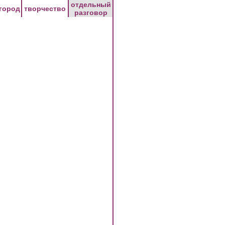
отдельный
город
творчество
разговор