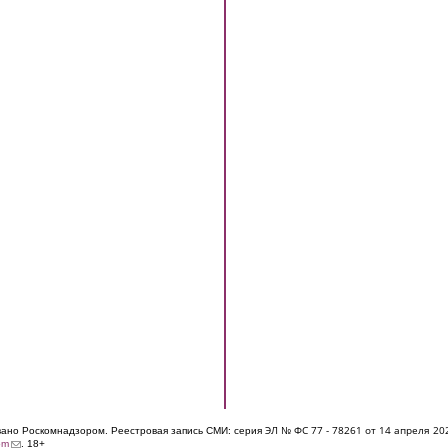
ЭЛ № ФС 77 - 7826
1 от 14 апреля 20
овано Роскомнадзором. Реестровая запись СМИ: серия
(link sends e-mail)
om
. 18+