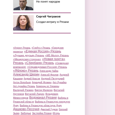
Не понят народом
Сергей Чиграков
Создал интригу в Рязани
«Атрон» Рязань
«Глобус» Рязань
«Городские
«Единая Россия» Рязань
проекты»
«Лучшие друзья» Рязань
«М5 Молл» Рязань
«Новая газета»
«Мещерская сторона»
Рязань
«Сбербанк» Рязань
«Северная
компания»
«Справедливая Россия» Рязань
«Яблоко» Рязань
Александр Чайка
Александр Шерин
Андрей
Алексей Фролов
Кашаев
Андрей Петруцкий
Андрей Красов
Аркадий Фомин
Антон Воробьев
Арт-Лужайка
Арт-лужайка Рязань
Беженцы из Украины
Валерий Рюмин
Виталий
Виктор Малюгин
Артемов
Виталий Ларин
Владимир
Водоканал Рязани
Мимоглядов
Выборы в
Рязанской области
Выборы в Рязанскую городскую
Думу
Выборы в Рязанскую областную Думу
Дашково-Песочня
Дмитрий Гудков
Евгений
Заборье
Игорь
Зызин
Застройка Рязани