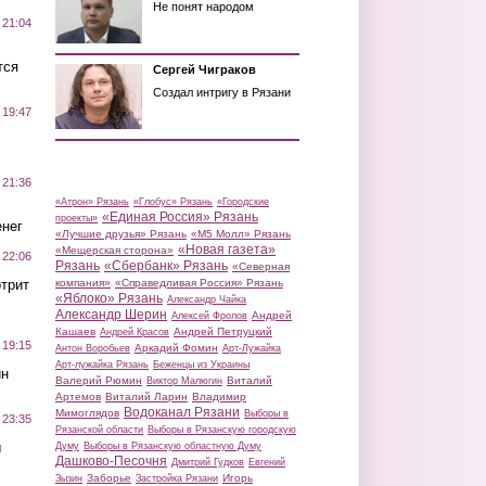
Не понят народом
 21:04
тся
Сергей Чиграков
Создал интригу в Рязани
 19:47
 21:36
«Атрон» Рязань
«Глобус» Рязань
«Городские
«Единая Россия» Рязань
проекты»
нег
«Лучшие друзья» Рязань
«М5 Молл» Рязань
«Новая газета»
«Мещерская сторона»
 22:06
Рязань
«Сбербанк» Рязань
«Северная
трит
компания»
«Справедливая Россия» Рязань
«Яблоко» Рязань
Александр Чайка
Александр Шерин
Андрей
Алексей Фролов
Кашаев
Андрей Петруцкий
Андрей Красов
 19:15
Аркадий Фомин
Антон Воробьев
Арт-Лужайка
Арт-лужайка Рязань
Беженцы из Украины
ин
Валерий Рюмин
Виталий
Виктор Малюгин
Артемов
Виталий Ларин
Владимир
Водоканал Рязани
Мимоглядов
Выборы в
 23:35
Рязанской области
Выборы в Рязанскую городскую
ы
Думу
Выборы в Рязанскую областную Думу
Дашково-Песочня
Дмитрий Гудков
Евгений
Заборье
Игорь
Зызин
Застройка Рязани