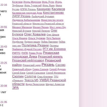
Кочетков
Игорь Морозов
Игорь
Игорь Путин
 22:16
Трубицын
Игорь Туровский
Игорь Яшин
Ирина
Касимов
Канищево
КПРФ Рязань
Кусова
тнего
Константиново
Касимовская городская Дума
м
ЛДПР Рязань
Лыбедский бульвар
Людмила Кибальникова
Министерство печати
Рязанской области
Минлесхоз Рязанской области
 20:55
Михаил Малахов
Михаил Пронин
Мост через Оку
ния
Олег
Николай Булаев
Николай Пилюгин
Олег Ковалев
Булеков
Олег Шишов
трен
Ольга Чуляева
Ольга Мишина
Петр Пыленок
Подбелка
Поджоги машин
Пойма Павловки
Пойма
Политика Рязани
Поляны
трех рек
 20:43
РГУ им. Есенина
ке
Праймериз «Единой России»
Рязанская
оево
РМПТС
РНПК
Роман Путин
городская Дума
Рязанский кремль
Рязанский
Рязанский нефтезавод
 23:25
Рязань
район
Сасово
Рязанский цирк
ы
и
Северный обход
Семен Сазонов
Сергей Дудукин
июня
Сергей Ежов
Сергей Сальников
Сергей Филимонов
Скопин
Солотча
Спас-Клепики
ТРЦ
УМВД Рязанской
Трасса М5
«Премьер»
области
Шаукат Ахметов
Федор Провоторов
 20:08
ЭРА
 лет
 21:35
 с