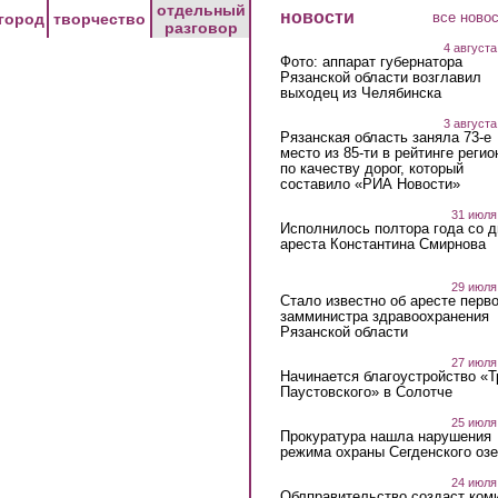
отдельный
новости
все ново
город
творчество
разговор
4 августа
Фото: аппарат губернатора
Рязанской области возглавил
выходец из Челябинска
3 августа
Рязанская область заняла 73-е
место из 85-ти в рейтинге регио
по качеству дорог, который
составило «РИА Новости»
31 июля
Исполнилось полтора года со д
ареста Константина Смирнова
29 июля
Стало известно об аресте перво
замминистра здравоохранения
Рязанской области
27 июля
Начинается благоустройство «
Паустовского» в Солотче
25 июля
Прокуратура нашла нарушения
режима охраны Сегденского озе
24 июля
Облправительство создаст ком