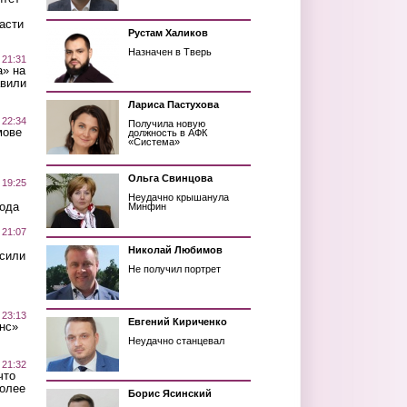
асти
Рустам Халиков
Назначен в Тверь
 21:31
а» на
авили
Лариса Пастухова
 22:34
Получила новую
мове
должность в АФК
«Система»
Ольга Свинцова
 19:25
Неудачно крышанула
вода
Минфин
 21:07
Николай Любимов
осили
Не получил портрет
 23:13
Евгений Кириченко
нс»
Неудачно станцевал
 21:32
что
более
Борис Ясинский