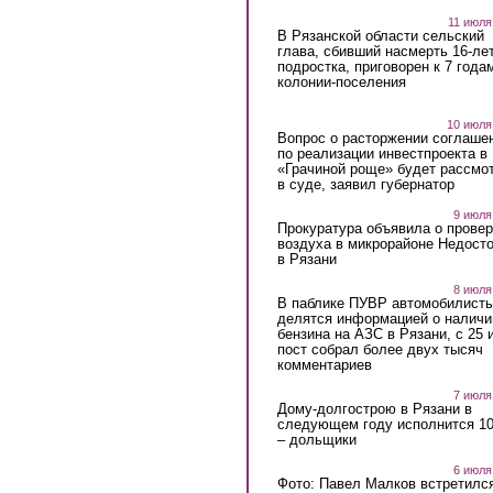
11 июля
В Рязанской области сельский
глава, сбивший насмерть 16-ле
подростка, приговорен к 7 года
колонии-поселения
10 июля
Вопрос о расторжении соглаше
по реализации инвестпроекта в
«Грачиной роще» будет рассмо
в суде, заявил губернатор
9 июля
Прокуратура объявила о провер
воздуха в микрорайоне Недост
в Рязани
8 июля
В паблике ПУВР автомобилист
делятся информацией о наличи
бензина на АЗС в Рязани, с 25 
пост собрал более двух тысяч
комментариев
7 июля
Дому-долгострою в Рязани в
следующем году исполнится 10
– дольщики
6 июля
Фото: Павел Малков встретился