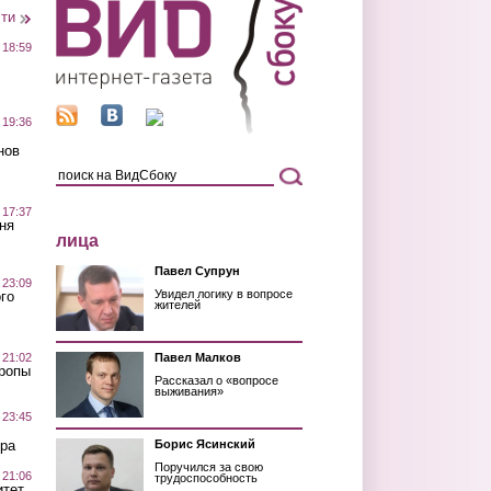
сти
 18:59
 19:36
нов
 17:37
ня
лица
Павел Супрун
 23:09
Увидел логику в вопросе
го
жителей
 21:02
Павел Малков
Тропы
Рассказал о «вопросе
выживания»
 23:45
ра
Борис Ясинский
Поручился за свою
 21:06
трудоспособность
итет