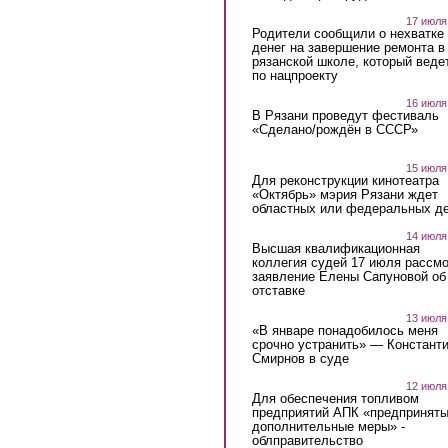
17 июля
Родители сообщили о нехватке
денег на завершение ремонта в
рязанской школе, который веде
по нацпроекту
16 июля
В Рязани проведут фестиваль
«Сделано/рождён в СССР»
15 июля
Для реконструкции кинотеатра
«Октябрь» мэрия Рязани ждет
областных или федеральных де
14 июля
Высшая квалификационная
коллегия судей 17 июля рассмо
заявление Елены Сапуновой об
отставке
13 июля
«В январе понадобилось меня
срочно устранить» — Констант
Смирнов в суде
12 июля
Для обеспечения топливом
предприятий АПК «предпринят
дополнительные меры» -
облправительство