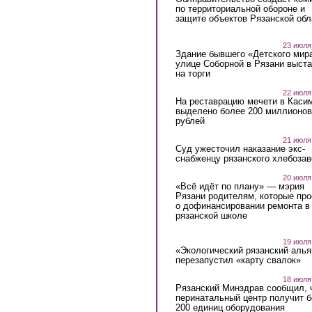
по территориальной обороне и
защите объектов Рязанской обл
23 июля
Здание бывшего «Детского мир
улице Соборной в Рязани выст
на торги
22 июля
На реставрацию мечети в Каси
выделено более 200 миллионов
рублей
21 июля
Суд ужесточил наказание экс-
снабженцу рязанского хлебоза
20 июля
«Всё идёт по плану» — мэрия
Рязани родителям, которые пр
о дофинансировании ремонта в
рязанской школе
19 июля
«Экологический рязанский алья
перезапустил «карту свалок»
18 июля
Рязанский Минздрав сообщил, 
перинатальный центр получит 
200 единиц оборудования