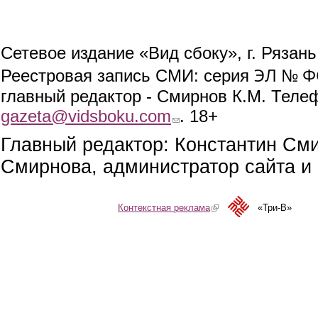
Сетевое издание «Вид сбоку», г. Рязан
ЭЛ № ФС
Реестровая запись СМИ: серия
главный редактор - Смирнов К.М. Телефо
gazeta@vidsboku.com
(link sends e-mail)
. 18+
Главный редактор: Константин См
Смирнова, администратор сайта и 
Контекстная реклама
(link is external)
«Три-В»