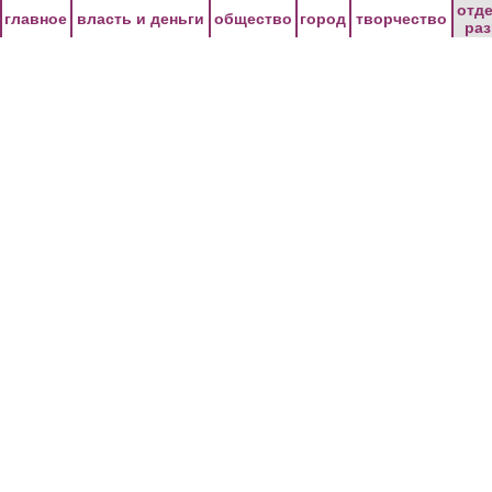
Перейти к основному содержанию
отд
главное
власть и деньги
общество
город
творчество
ра