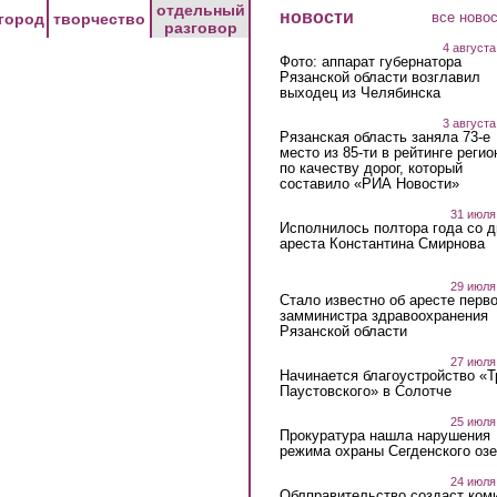
отдельный
новости
все ново
город
творчество
разговор
4 августа
Фото: аппарат губернатора
Рязанской области возглавил
выходец из Челябинска
3 августа
Рязанская область заняла 73-е
место из 85-ти в рейтинге регио
по качеству дорог, который
составило «РИА Новости»
31 июля
Исполнилось полтора года со д
ареста Константина Смирнова
29 июля
Стало известно об аресте перво
замминистра здравоохранения
Рязанской области
27 июля
Начинается благоустройство «
Паустовского» в Солотче
25 июля
Прокуратура нашла нарушения
режима охраны Сегденского озе
24 июля
Облправительство создаст ком