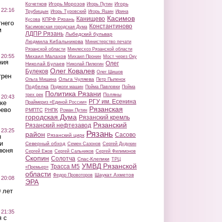
Кочетков
Игорь Морозов
Игорь
Игорь Путин
 22:16
Трубицын
Игорь Туровский
Игорь Яшин
Ирина
Касимов
Канищево
КПРФ Рязань
Кусова
тнего
Константиново
Касимовская городская Дума
м
ЛДПР Рязань
Лыбедский бульвар
Людмила Кибальникова
Министерство печати
Рязанской области
Минлесхоз Рязанской области
 20:55
Михаил Малахов
Михаил Пронин
Мост через Оку
ния
Олег
Николай Булаев
Николай Пилюгин
Олег Ковалев
Булеков
Олег Шишов
трен
Ольга Чуляева
Ольга Мишина
Петр Пыленок
Подбелка
Поджоги машин
Пойма Павловки
Пойма
Политика Рязани
Поляны
трех рек
 20:43
РГУ им. Есенина
ке
Праймериз «Единой России»
Рязанская
оево
РМПТС
РНПК
Роман Путин
городская Дума
Рязанский кремль
Рязанский
Рязанский нефтезавод
 23:25
Рязань
район
Сасово
Рязанский цирк
ы
и
Северный обход
Семен Сазонов
Сергей Дудукин
июня
Сергей Ежов
Сергей Сальников
Сергей Филимонов
Скопин
Солотча
Спас-Клепики
ТРЦ
УМВД Рязанской
Трасса М5
«Премьер»
области
Шаукат Ахметов
Федор Провоторов
 20:08
ЭРА
 лет
 21:35
 с