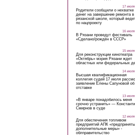
17 июля
Родители сообщили о нехватке
денег на завершение ремонта в
рязанской школе, который веде
по нацпроекту
16 июля
В Рязани проведут фестиваль
«Сделано/рождён в СССР»
15 июля
Для реконструкции кинотеатра
«Октябрь» мэрия Рязани ждет
областных или федеральных де
14 июля
Высшая квалификационная
коллегия судей 17 июля рассмо
заявление Елены Сапуновой об
отставке
13 июля
«В январе понадобилось меня
срочно устранить» — Констант
Смирнов в суде
12 июля
Для обеспечения топливом
предприятий АПК «предпринят
дополнительные меры» -
облправительство