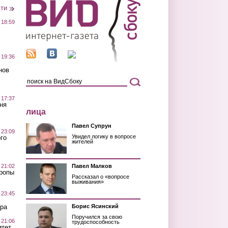
сти
 18:59
 19:36
нов
 17:37
ня
лица
Павел Супрун
 23:09
Увидел логику в вопросе
го
жителей
 21:02
Павел Малков
Тропы
Рассказал о «вопросе
выживания»
 23:45
ра
Борис Ясинский
Поручился за свою
 21:06
трудоспособность
итет