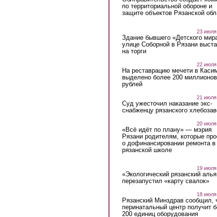
по территориальной обороне и
защите объектов Рязанской обл
23 июля
Здание бывшего «Детского мир
улице Соборной в Рязани выст
на торги
22 июля
На реставрацию мечети в Каси
выделено более 200 миллионов
рублей
21 июля
Суд ужесточил наказание экс-
снабженцу рязанского хлебоза
20 июля
«Всё идёт по плану» — мэрия
Рязани родителям, которые пр
о дофинансировании ремонта в
рязанской школе
19 июля
«Экологический рязанский алья
перезапустил «карту свалок»
18 июля
Рязанский Минздрав сообщил, 
перинатальный центр получит 
200 единиц оборудования