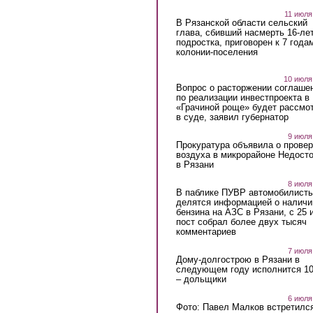
11 июля
В Рязанской области сельский
глава, сбивший насмерть 16-ле
подростка, приговорен к 7 года
колонии-поселения
10 июля
Вопрос о расторжении соглаше
по реализации инвестпроекта в
«Грачиной роще» будет рассмо
в суде, заявил губернатор
9 июля
Прокуратура объявила о провер
воздуха в микрорайоне Недост
в Рязани
8 июля
В паблике ПУВР автомобилист
делятся информацией о наличи
бензина на АЗС в Рязани, с 25 
пост собрал более двух тысяч
комментариев
7 июля
Дому-долгострою в Рязани в
следующем году исполнится 10
– дольщики
6 июля
Фото: Павел Малков встретился