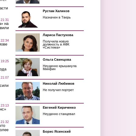
асти
Рустам Халиков
Назначен в Тверь
 21:31
а» на
авили
Лариса Пастухова
 22:34
Получила новую
мове
должность в АФК
«Система»
Ольга Свинцова
 19:25
Неудачно крышанула
вода
Минфин
 21:07
Николай Любимов
осили
Не получил портрет
 23:13
Евгений Кириченко
нс»
Неудачно станцевал
 21:32
что
более
Борис Ясинский