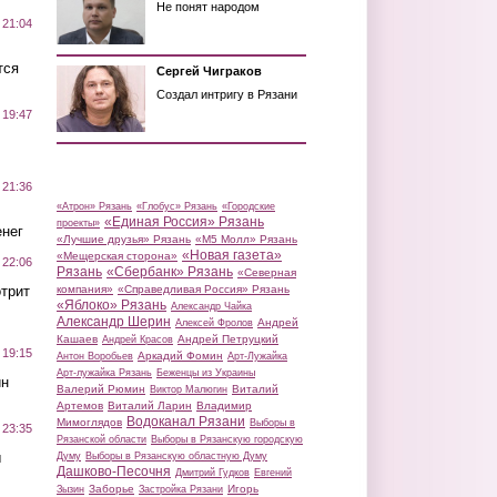
Не понят народом
 21:04
тся
Сергей Чиграков
Создал интригу в Рязани
 19:47
 21:36
«Атрон» Рязань
«Глобус» Рязань
«Городские
«Единая Россия» Рязань
проекты»
нег
«Лучшие друзья» Рязань
«М5 Молл» Рязань
«Новая газета»
«Мещерская сторона»
 22:06
Рязань
«Сбербанк» Рязань
«Северная
трит
компания»
«Справедливая Россия» Рязань
«Яблоко» Рязань
Александр Чайка
Александр Шерин
Андрей
Алексей Фролов
Кашаев
Андрей Петруцкий
Андрей Красов
 19:15
Аркадий Фомин
Антон Воробьев
Арт-Лужайка
Арт-лужайка Рязань
Беженцы из Украины
ин
Валерий Рюмин
Виталий
Виктор Малюгин
Артемов
Виталий Ларин
Владимир
Водоканал Рязани
Мимоглядов
Выборы в
 23:35
Рязанской области
Выборы в Рязанскую городскую
ы
Думу
Выборы в Рязанскую областную Думу
Дашково-Песочня
Дмитрий Гудков
Евгений
Заборье
Игорь
Зызин
Застройка Рязани