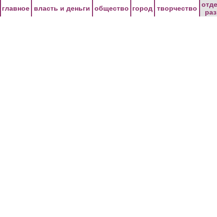
Перейти к основному содержанию
отд
главное
власть и деньги
общество
город
творчество
ра