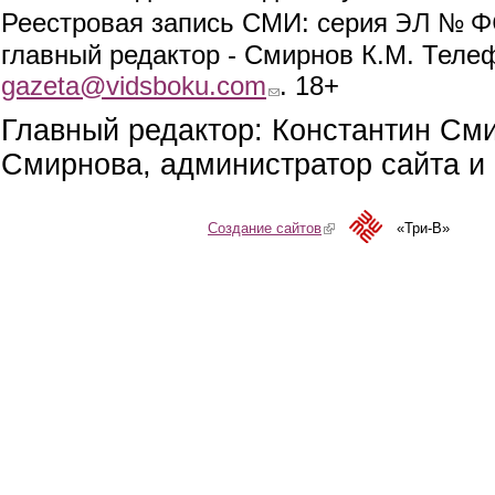
ЭЛ № ФС
Реестровая запись СМИ: серия
главный редактор - Смирнов К.М. Телефо
gazeta@vidsboku.com
(link sends e-mail)
. 18+
Главный редактор: Константин См
Смирнова, администратор сайта и 
Создание сайтов
(link is external)
«Три-В»