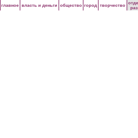
Перейти к основному содержанию
отд
главное
власть и деньги
общество
город
творчество
ра