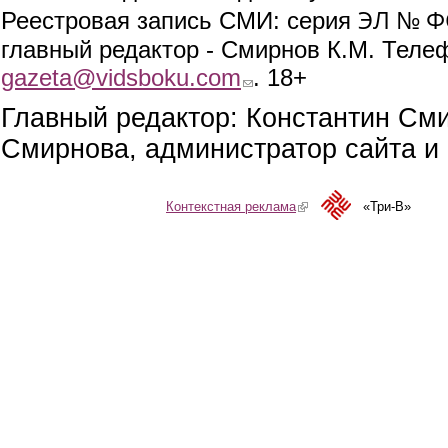
ЭЛ № ФС
Реестровая запись СМИ: серия
главный редактор - Смирнов К.М. Телефо
gazeta@vidsboku.com
(link sends e-mail)
. 18+
Главный редактор: Константин См
Смирнова, администратор сайта и 
Контекстная реклама
(link is external)
«Три-В»