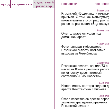
отдельный
новости
все ново
город
творчество
разговор
8 августа
Рязанский «Водоканал» отчита
прибыли. О том, как манипулир
показателями этого предприяти
ранее не раз писал «Вид сбоку
6 августа
Олег Шалаев отпущен под
домашний арест
4 августа
Фото: аппарат губернатора
Рязанской области возглавил
выходец из Челябинска
3 августа
Рязанская область заняла 73-е
место из 85-ти в рейтинге регио
по качеству дорог, который
составило «РИА Новости»
31 июля
Исполнилось полтора года со д
ареста Константина Смирнова
29 июля
Стало известно об аресте перво
замминистра здравоохранения
Рязанской области