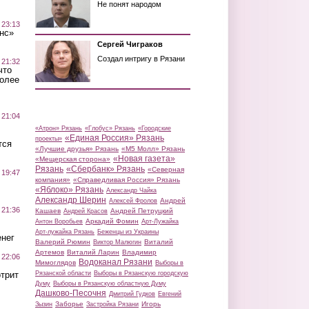
Не понят народом
 23:13
нс»
Сергей Чиграков
Создал интригу в Рязани
 21:32
что
более
 21:04
«Атрон» Рязань
«Глобус» Рязань
«Городские
«Единая Россия» Рязань
проекты»
тся
«Лучшие друзья» Рязань
«М5 Молл» Рязань
«Новая газета»
«Мещерская сторона»
Рязань
«Сбербанк» Рязань
«Северная
 19:47
компания»
«Справедливая Россия» Рязань
«Яблоко» Рязань
Александр Чайка
Александр Шерин
Андрей
Алексей Фролов
 21:36
Кашаев
Андрей Петруцкий
Андрей Красов
Аркадий Фомин
Антон Воробьев
Арт-Лужайка
Арт-лужайка Рязань
Беженцы из Украины
нег
Валерий Рюмин
Виталий
Виктор Малюгин
Артемов
Виталий Ларин
Владимир
 22:06
Водоканал Рязани
Мимоглядов
Выборы в
трит
Рязанской области
Выборы в Рязанскую городскую
Думу
Выборы в Рязанскую областную Думу
Дашково-Песочня
Дмитрий Гудков
Евгений
Заборье
Игорь
Зызин
Застройка Рязани