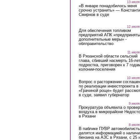
13 июля
«В январе понадобилось меня
срочно устранить» — Констант
Смирнов в суде
12 июля
Для обеспечения топливом
предприятий АПК «предпринят
дополнительные меры» -
облправительство
11 июля
В Рязанской области сельский
глава, сбивший насмерть 16-ле
подростка, приговорен к 7 года
колонии-поселения
10 июля
Вопрос о расторжении соглаше
по реализации инвестпроекта в
«Грачиной роще» будет рассмо
в суде, заявил губернатор
9 июля
Прокуратура объявила о провер
воздуха в микрорайоне Недост
в Рязани
8 июля
В паблике ПУВР автомобилист
делятся информацией о наличи
бензина на АЗС в Рязани, с 25 