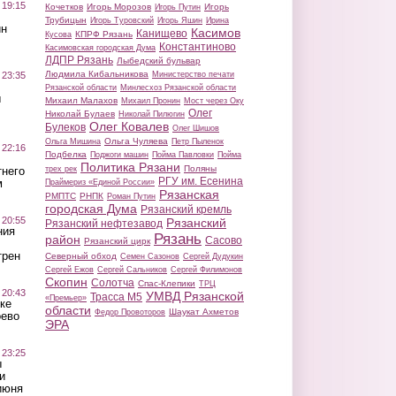
 19:15
Кочетков
Игорь Морозов
Игорь
Игорь Путин
Трубицын
Игорь Туровский
Игорь Яшин
Ирина
ин
Касимов
Канищево
КПРФ Рязань
Кусова
Константиново
Касимовская городская Дума
ЛДПР Рязань
Лыбедский бульвар
Людмила Кибальникова
 23:35
Министерство печати
Рязанской области
Минлесхоз Рязанской области
ы
Михаил Малахов
Михаил Пронин
Мост через Оку
Олег
Николай Булаев
Николай Пилюгин
Олег Ковалев
Булеков
Олег Шишов
Ольга Чуляева
Ольга Мишина
Петр Пыленок
 22:16
Подбелка
Поджоги машин
Пойма Павловки
Пойма
Политика Рязани
Поляны
тнего
трех рек
РГУ им. Есенина
м
Праймериз «Единой России»
Рязанская
РМПТС
РНПК
Роман Путин
городская Дума
Рязанский кремль
 20:55
Рязанский
Рязанский нефтезавод
ния
Рязань
район
Сасово
Рязанский цирк
трен
Северный обход
Семен Сазонов
Сергей Дудукин
Сергей Ежов
Сергей Сальников
Сергей Филимонов
Скопин
Солотча
Спас-Клепики
ТРЦ
 20:43
УМВД Рязанской
Трасса М5
«Премьер»
ке
области
Шаукат Ахметов
Федор Провоторов
оево
ЭРА
 23:25
ы
и
июня