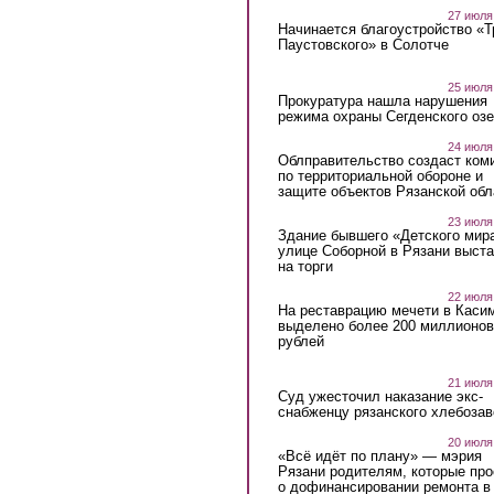
27 июля
Начинается благоустройство «
Паустовского» в Солотче
25 июля
Прокуратура нашла нарушения
режима охраны Сегденского озе
24 июля
Облправительство создаст ком
по территориальной обороне и
защите объектов Рязанской обл
23 июля
Здание бывшего «Детского мир
улице Соборной в Рязани выст
на торги
22 июля
На реставрацию мечети в Каси
выделено более 200 миллионов
рублей
21 июля
Суд ужесточил наказание экс-
снабженцу рязанского хлебоза
20 июля
«Всё идёт по плану» — мэрия
Рязани родителям, которые пр
о дофинансировании ремонта в