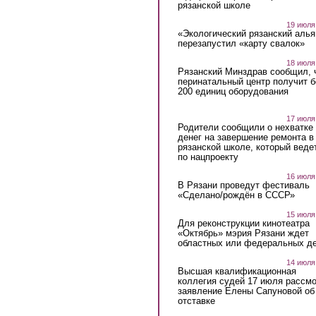
рязанской школе
19 июля
«Экологический рязанский алья
перезапустил «карту свалок»
18 июля
Рязанский Минздрав сообщил, 
перинатальный центр получит 
200 единиц оборудования
17 июля
Родители сообщили о нехватке
денег на завершение ремонта в
рязанской школе, который веде
по нацпроекту
16 июля
В Рязани проведут фестиваль
«Сделано/рождён в СССР»
15 июля
Для реконструкции кинотеатра
«Октябрь» мэрия Рязани ждет
областных или федеральных де
14 июля
Высшая квалификационная
коллегия судей 17 июля рассмо
заявление Елены Сапуновой об
отставке