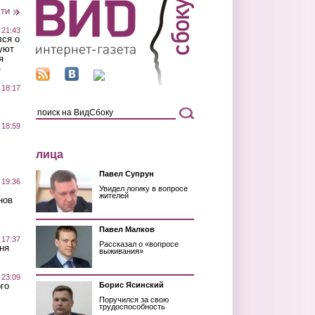
сти
 21:43
лся о
уют
я
»
 18:17
 18:59
лица
Павел Супрун
 19:36
Увидел логику в вопросе
жителей
нов
Павел Малков
 17:37
Рассказал о «вопросе
ня
выживания»
 23:09
го
Борис Ясинский
Поручился за свою
трудоспособность