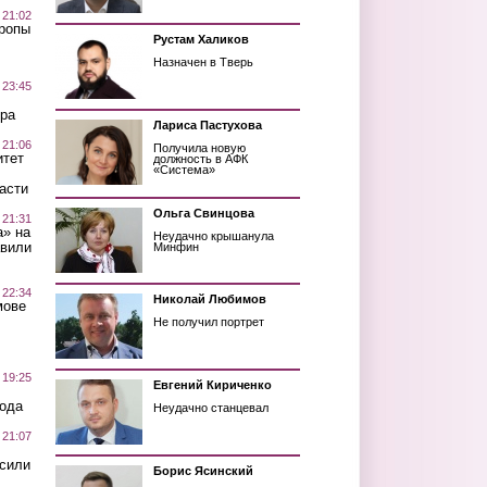
 21:02
Тропы
Рустам Халиков
Назначен в Тверь
 23:45
ра
Лариса Пастухова
 21:06
Получила новую
итет
должность в АФК
«Система»
асти
Ольга Свинцова
 21:31
а» на
Неудачно крышанула
авили
Минфин
 22:34
Николай Любимов
мове
Не получил портрет
 19:25
Евгений Кириченко
вода
Неудачно станцевал
 21:07
осили
Борис Ясинский