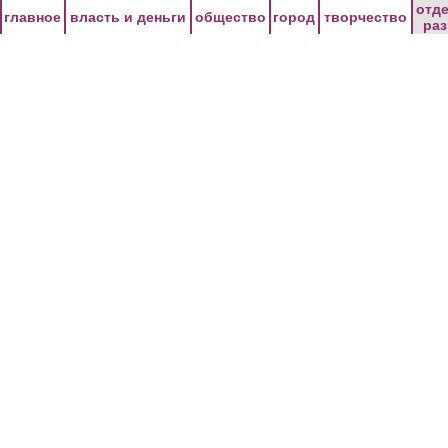
Перейти к основному содержанию
отд
главное
власть и деньги
общество
город
творчество
ра