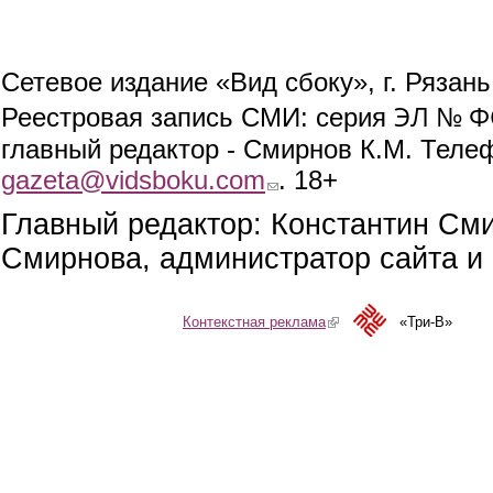
Сетевое издание «Вид сбоку», г. Рязан
ЭЛ № ФС
Реестровая запись СМИ: серия
главный редактор - Смирнов К.М. Телефо
gazeta@vidsboku.com
(link sends e-mail)
. 18+
Главный редактор: Константин См
Смирнова, администратор сайта и 
Контекстная реклама
(link is external)
«Три-В»