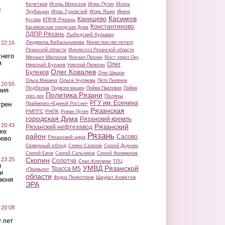
Кочетков
Игорь Морозов
Игорь
Игорь Путин
ы
Трубицын
Игорь Туровский
Игорь Яшин
Ирина
Касимов
Канищево
КПРФ Рязань
Кусова
Константиново
Касимовская городская Дума
ЛДПР Рязань
Лыбедский бульвар
Людмила Кибальникова
 22:16
Министерство печати
Рязанской области
Минлесхоз Рязанской области
тнего
Михаил Малахов
Михаил Пронин
Мост через Оку
м
Олег
Николай Булаев
Николай Пилюгин
Олег Ковалев
Булеков
Олег Шишов
Ольга Чуляева
Ольга Мишина
Петр Пыленок
 20:55
Подбелка
Поджоги машин
Пойма Павловки
Пойма
ния
Политика Рязани
Поляны
трех рек
РГУ им. Есенина
трен
Праймериз «Единой России»
Рязанская
РМПТС
РНПК
Роман Путин
городская Дума
Рязанский кремль
 20:43
Рязанский
Рязанский нефтезавод
ке
Рязань
район
Сасово
Рязанский цирк
оево
Северный обход
Семен Сазонов
Сергей Дудукин
Сергей Ежов
Сергей Сальников
Сергей Филимонов
 23:25
Скопин
Солотча
Спас-Клепики
ТРЦ
ы
УМВД Рязанской
Трасса М5
«Премьер»
и
области
Шаукат Ахметов
Федор Провоторов
июня
ЭРА
 20:08
 лет