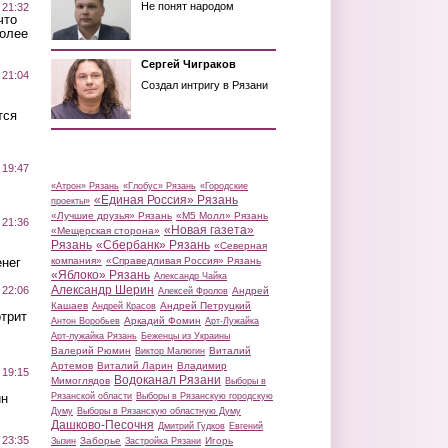
Не понят народом
 21:32
что
более
Сергей Чиграков
 21:04
Создал интригу в Рязани
тся
 19:47
«Атрон» Рязань
«Глобус» Рязань
«Городские
«Единая Россия» Рязань
проекты»
«Лучшие друзья» Рязань
«М5 Молл» Рязань
 21:36
«Новая газета»
«Мещерская сторона»
Рязань
«Сбербанк» Рязань
«Северная
нег
компания»
«Справедливая Россия» Рязань
«Яблоко» Рязань
Александр Чайка
Александр Шерин
 22:06
Андрей
Алексей Фролов
Кашаев
Андрей Петруцкий
Андрей Красов
трит
Аркадий Фомин
Антон Воробьев
Арт-Лужайка
Арт-лужайка Рязань
Беженцы из Украины
Валерий Рюмин
Виталий
Виктор Малюгин
Артемов
Виталий Ларин
Владимир
 19:15
Водоканал Рязани
Мимоглядов
Выборы в
ин
Рязанской области
Выборы в Рязанскую городскую
Думу
Выборы в Рязанскую областную Думу
Дашково-Песочня
Дмитрий Гудков
Евгений
 23:35
Заборье
Игорь
Зызин
Застройка Рязани