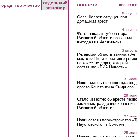
отдельный
новости
все ново
город
творчество
разговор
6 августа
Олег Шалаев отпущен под
домашний арест
4 августа
Фото: аппарат губернатора
Рязанской области возглавил
выходец из Челябинска
3 августа
Рязанская область заняла 73-е
место из 85-ти в рейтинге регио
по качеству дорог, который
составило «РИА Новости»
31 июля
Исполнилось полтора года со д
ареста Константина Смирнова
29 июля
Стало известно об аресте перво
замминистра здравоохранения
Рязанской области
27 июля
Начинается благоустройство «
Паустовского» в Солотче
25 июля
Прокуратура нашла нарушения