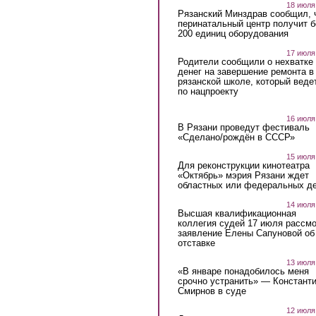
18 июля
Рязанский Минздрав сообщил, 
перинатальный центр получит 
200 единиц оборудования
17 июля
Родители сообщили о нехватке
денег на завершение ремонта в
рязанской школе, который веде
по нацпроекту
16 июля
В Рязани проведут фестиваль
«Сделано/рождён в СССР»
15 июля
Для реконструкции кинотеатра
«Октябрь» мэрия Рязани ждет
областных или федеральных де
14 июля
Высшая квалификационная
коллегия судей 17 июля рассмо
заявление Елены Сапуновой об
отставке
13 июля
«В январе понадобилось меня
срочно устранить» — Констант
Смирнов в суде
12 июля