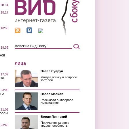
сти
 18:17
 18:59
 19:36
нов
лица
Павел Супрун
 17:37
Увидел логику в вопросе
ня
жителей
 23:09
го
Павел Малков
Рассказал о «вопросе
выживания»
 21:02
Тропы
Борис Ясинский
Поручился за свою
 23:45
трудоспособность