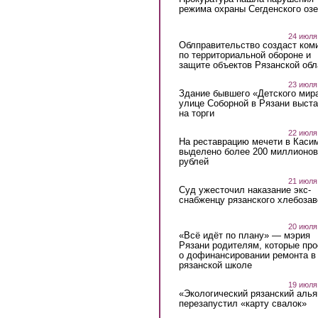
режима охраны Сегденского озе
24 июля
Облправительство создаст ком
по территориальной обороне и
защите объектов Рязанской обл
23 июля
Здание бывшего «Детского мир
улице Соборной в Рязани выст
на торги
22 июля
На реставрацию мечети в Каси
выделено более 200 миллионов
рублей
21 июля
Суд ужесточил наказание экс-
снабженцу рязанского хлебоза
20 июля
«Всё идёт по плану» — мэрия
Рязани родителям, которые пр
о дофинансировании ремонта в
рязанской школе
19 июля
«Экологический рязанский алья
перезапустил «карту свалок»