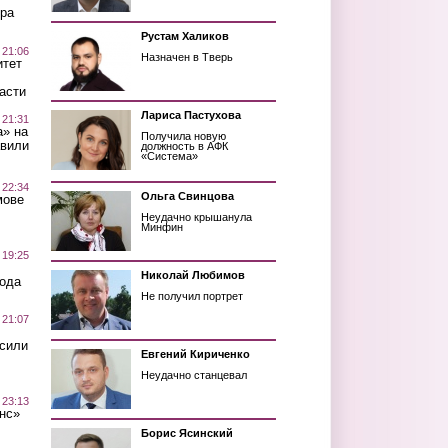
ра
Рустам Халиков
 21:06
Назначен в Тверь
итет
асти
Лариса Пастухова
 21:31
а» на
Получила новую
авили
должность в АФК
«Система»
 22:34
Ольга Свинцова
мове
Неудачно крышанула
Минфин
 19:25
Николай Любимов
вода
Не получил портрет
 21:07
осили
Евгений Кириченко
Неудачно станцевал
 23:13
нс»
Борис Ясинский