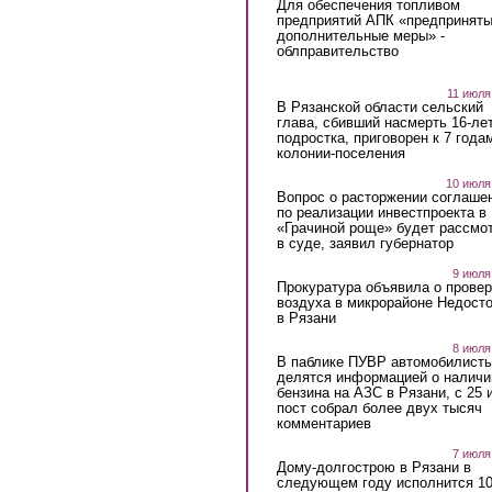
Для обеспечения топливом
предприятий АПК «предпринят
дополнительные меры» -
облправительство
11 июля
В Рязанской области сельский
глава, сбивший насмерть 16-ле
подростка, приговорен к 7 года
колонии-поселения
10 июля
Вопрос о расторжении соглаше
по реализации инвестпроекта в
«Грачиной роще» будет рассмо
в суде, заявил губернатор
9 июля
Прокуратура объявила о провер
воздуха в микрорайоне Недост
в Рязани
8 июля
В паблике ПУВР автомобилист
делятся информацией о наличи
бензина на АЗС в Рязани, с 25 
пост собрал более двух тысяч
комментариев
7 июля
Дому-долгострою в Рязани в
следующем году исполнится 10