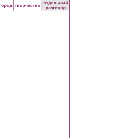
отдельный
город
творчество
разговор