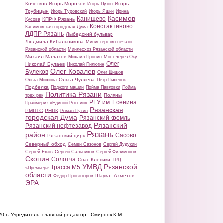
Кочетков
Игорь Морозов
Игорь
Игорь Путин
Трубицын
Игорь Туровский
Игорь Яшин
Ирина
Касимов
Канищево
КПРФ Рязань
Кусова
Константиново
Касимовская городская Дума
ЛДПР Рязань
Лыбедский бульвар
Людмила Кибальникова
Министерство печати
Рязанской области
Минлесхоз Рязанской области
Михаил Малахов
Михаил Пронин
Мост через Оку
Олег
Николай Булаев
Николай Пилюгин
Олег Ковалев
Булеков
Олег Шишов
Ольга Чуляева
Ольга Мишина
Петр Пыленок
Подбелка
Поджоги машин
Пойма Павловки
Пойма
Политика Рязани
Поляны
трех рек
РГУ им. Есенина
Праймериз «Единой России»
Рязанская
РМПТС
РНПК
Роман Путин
городская Дума
Рязанский кремль
Рязанский
Рязанский нефтезавод
Рязань
район
Сасово
Рязанский цирк
Северный обход
Семен Сазонов
Сергей Дудукин
Сергей Ежов
Сергей Сальников
Сергей Филимонов
Скопин
Солотча
Спас-Клепики
ТРЦ
УМВД Рязанской
Трасса М5
«Премьер»
области
Шаукат Ахметов
Федор Провоторов
ЭРА
20 г.
Учредитель, главный редактор - Смирнов К.М.