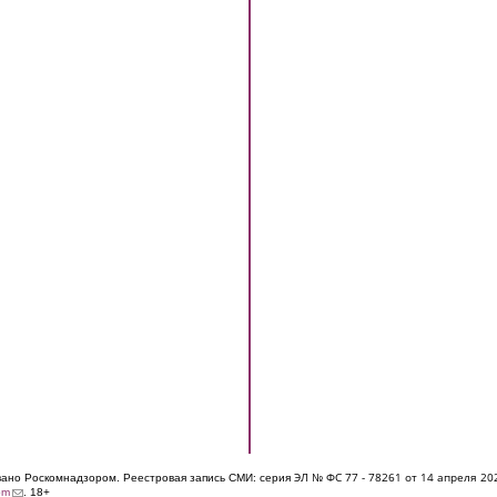
ЭЛ № ФС 77 - 7826
1 от 14 апреля 20
овано Роскомнадзором. Реестровая запись СМИ: серия
(link sends e-mail)
om
. 18+