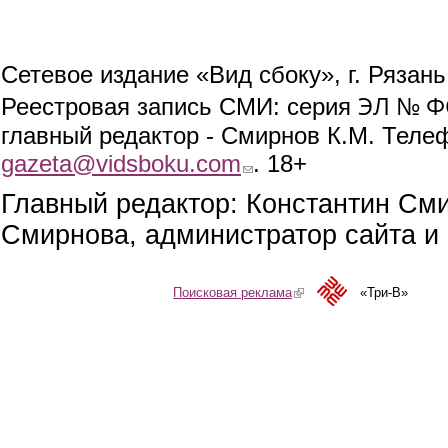
Сетевое издание «Вид сбоку», г. Рязан
ЭЛ № ФС
Реестровая запись СМИ: серия
главный редактор - Смирнов К.М. Телефо
gazeta@vidsboku.com
(link sends e-mail)
. 18+
Главный редактор: Константин См
Смирнова, администратор сайта и 
Поисковая реклама
(link is external)
«Три-В»