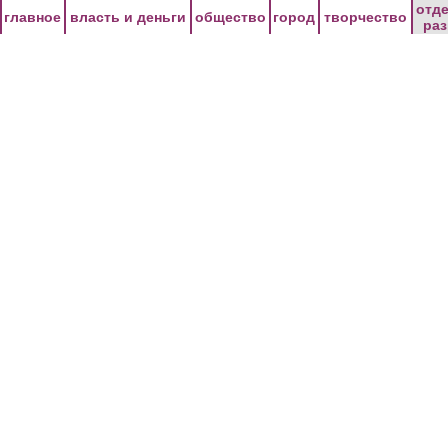
Перейти к основному содержанию
отд
главное
власть и деньги
общество
город
творчество
ра